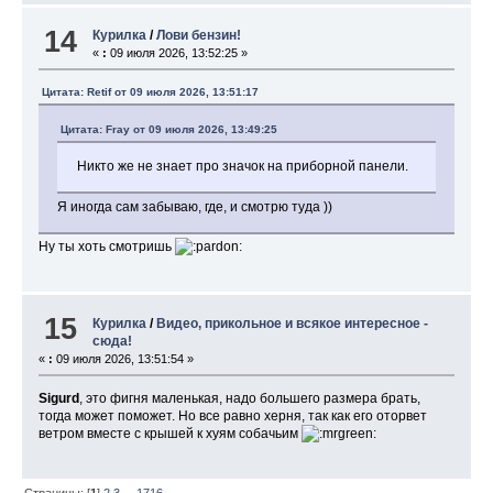
14
Курилка
/
Лови бензин!
«
:
09 июля 2026, 13:52:25 »
Цитата: Retif от 09 июля 2026, 13:51:17
Цитата: Fray от 09 июля 2026, 13:49:25
Никто же не знает про значок на приборной панели.
Я иногда сам забываю, где, и смотрю туда ))
Ну ты хоть смотришь
15
Курилка
/
Видео, прикольное и всякое интересное -
сюда!
«
:
09 июля 2026, 13:51:54 »
Sigurd
, это фигня маленькая, надо большего размера брать,
тогда может поможет. Но все равно херня, так как его оторвет
ветром вместе с крышей к хуям собачьим