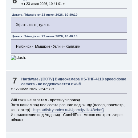
6
«
:
23 июля 2026, 10:41:01 »
Цитата: Triangle от 23 июля 2026, 10:40:10
Жрать, пить, гулять
Цитата: Triangle от 23 июля 2026, 10:40:10
Рыбинск - Мышкин - Углич - Калязин
7
Hardware
/
[CCTV] Видеокамера HS-THF-4118 speed dome
camera - не подключается к wi-fi
«
:
22 июля 2026, 23:47:33 »
Wifi так и не взлетел - протянул провод.
Зато нашел под нее софта разного под винду (плеер, просмотр,
конвертер) -
https://disk.yandex.ru/d/gomdyzHa48ehoQ
И приложение под Андроид - CamHiPro - можно смотреть через
облако.