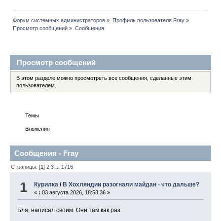
Форум системных администраторов
»
Профиль пользователя Fray
»
Просмотр сообщений
»
Сообщения
Профиль пользователя
Просмотр сообщений
В этом разделе можно просмотреть все сообщения, сделанные этим
пользователем.
Сообщения
Темы
Вложения
Сообщения - Fray
Страницы: [
1
]
2
3
...
1716
1
Курилка
/
В Хохляндии разогнали майдан - что дальше?
«
:
03 августа 2026, 18:53:36 »
Бля, написал своим. Они там как раз