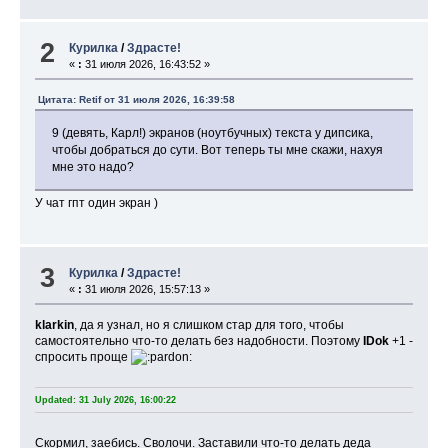
2
Курилка
/
Здрасте!
«
:
31 июля 2026, 16:43:52 »
Цитата: Retif от 31 июля 2026, 16:39:58
9 (девять, Карл!) экранов (ноутбучных) текста у дипсика,
чтобы добраться до сути. Вот теперь ты мне скажи, нахуя
мне это надо?
У чат гпт один экран )
3
Курилка
/
Здрасте!
«
:
31 июля 2026, 15:57:13 »
klarkin
, да я узнал, но я слишком стар для того, чтобы
самостоятельно что-то делать без надобности. Поэтому
IDok
+1 -
спросить проще
Updated: 31 July 2026, 16:00:22
Скормил, заебись. Сволочи. Заставили что-то делать деда