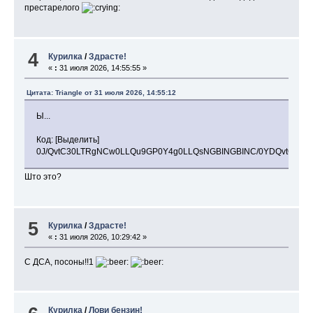
престарелого
4
Курилка
/
Здрасте!
«
:
31 июля 2026, 14:55:55 »
Цитата: Triangle от 31 июля 2026, 14:55:12
Ы...
Код: [Выделить]
0J/QvtC30LTRgNCw0LLQu9GP0Y4g0LLQsNGBINGBINC/0YDQvtGE0L
Што это?
5
Курилка
/
Здрасте!
«
:
31 июля 2026, 10:29:42 »
С ДСА, посоны!!1
Курилка
/
Лови бензин!