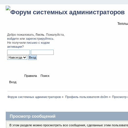
Теплы
Добро пожаловать,
Гость
. Пожалуйста,
войдите
или
зарегистрируйтесь
.
Не получили
письмо с кодом
активации
?
Начало
Правила
Поиск
Вход
Форум системных администраторов
»
Профиль пользователя ds0m
»
Просмотр 
Профиль пользователя
Просмотр сообщений
В этом разделе можно просмотреть все сообщения, сделанные этим пользоват