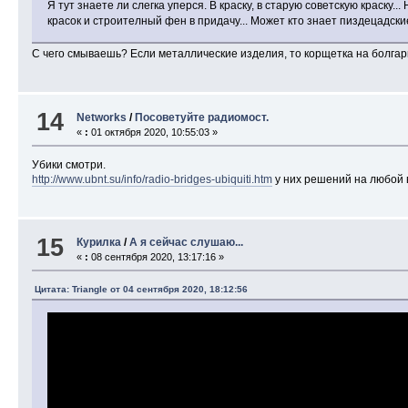
Я тут знаете ли слегка уперся. В краску, в старую советскую краску..
красок и строителный фен в придачу... Может кто знает пиздецадски
С чего смываешь? Если металлические изделия, то корщетка на болгарк
14
Networks
/
Посоветуйте радиомост.
«
:
01 октября 2020, 10:55:03 »
Убики смотри.
http://www.ubnt.su/info/radio-bridges-ubiquiti.htm
у них решений на любой в
15
Курилка
/
А я сейчас слушаю...
«
:
08 сентября 2020, 13:17:16 »
Цитата: Triangle от 04 сентября 2020, 18:12:56