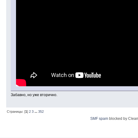
Забавно, но уже вторично.
Страницы: [
1
]
2
3
...
352
SMF spam
blocked by Clean