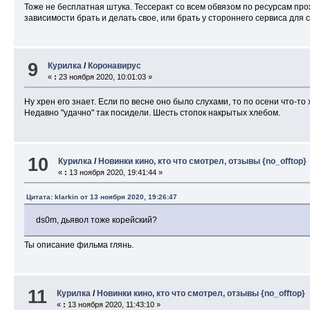
Тоже не бесплатная штука. Тессеракт со всем обвязом по ресурсам про
зависимости брать и делать свое, или брать у стороннего сервиса для с
9
Курилка
/
Коронавирус
«
:
23 ноября 2020, 10:01:03 »
Ну хрен его знает. Если по весне оно было слухами, то по осени что-то
Недавно "удачно" так посидели. Шесть стопок накрытых хлебом.
10
Курилка
/
Новинки кино, кто что смотрел, отзывы {no_offtop}
«
:
13 ноября 2020, 19:41:44 »
Цитата: klarkin от 13 ноября 2020, 19:26:47
ds0m, дьявол тоже корейский?
Ты описание фильма глянь.
11
Курилка
/
Новинки кино, кто что смотрел, отзывы {no_offtop}
«
:
13 ноября 2020, 11:43:10 »