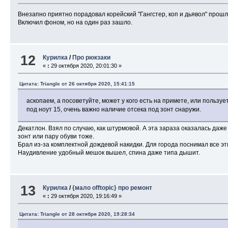
Внезапно приятно порадовал корейский "Гангстер, коп и дьявол" прошл
Включил фоном, но на один раз зашло.
12
Курилка
/
Про рюкзаки
«
:
29 октября 2020, 20:01:30 »
Цитата: Triangle от 26 октября 2020, 15:41:15
аскопаем, а посоветуйте, может у кого есть на примете, или пользу
под ноут 15, очень важно наличие отсека под зонт снаружи.
Декатлон. Взял по случаю, как штурмовой. А эта зараза оказалась даже 
зонт или пару обуви тоже.
Брал из-за комплектной дождевой накидки. Для города поснимал все эт
Наудивление удобный мешок вышел, спина даже типа дышит.
13
Курилка
/
{мало offtopic} про ремонт
«
:
29 октября 2020, 19:16:49 »
Цитата: Triangle от 28 октября 2020, 19:28:34