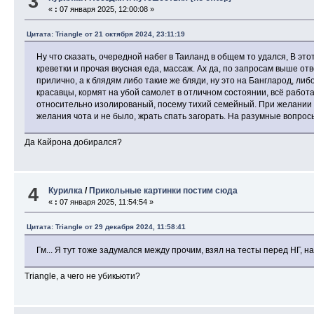
3
«
:
07 января 2025, 12:00:08 »
Цитата: Triangle от 21 октября 2024, 23:11:19
Ну что сказать, очередной набег в Таиланд в общем то удался, В это
креветки и прочая вкусная еда, массаж. Ах да, по запросам выше о
прилично, а к блядям либо такие же бляди, ну это на Бангларод, ли
красавцы, кормят на убой самолет в отличном состоянии, всё рабо
относительно изолированый, посему тихий семейный. При желании м
желания чота и не было, жрать спать загорать. На разумные вопросы 
Да Кайрона добирался?
4
Курилка
/
Прикольные картинки постим сюда
«
:
07 января 2025, 11:54:54 »
Цитата: Triangle от 29 декабря 2024, 11:58:41
Гм... Я тут тоже задумался между прочим, взял на тесты перед НГ, н
Triangle, а чего не убикьюти?