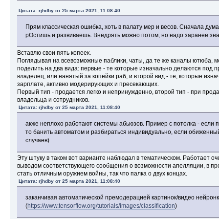
Цитата: rjhdby от 25 марта 2021, 11:08:40
Прям классическая ошибка, хоть в палату мер и весов. Сначала дум
рОстишь и развиваешь. Внедрять можно потом, но надо заранее зн
Вставлю свои пять копеек.
Поглядывая на всевозможные паблики, чаты, да те же каналы ютюба, м
поделить на два вида: первые - те которые изначально делаются под 
владелец, или нанятый за копейки раб, и второй вид - те, которые изн
зарплате, активно модерирующих и пресекающих.
Первый тип - продается легко и непринужденно, второй тип - при прод
владельца и сотрудников.
Цитата: rjhdby от 25 марта 2021, 11:08:40
акже неплохо работают системы абьюзов. Пример с потолка - если п
то банить автоматом и разбираться индивидуально, если обиженный
случаев).
Эту штуку в таком вот варианте наблюдал в тематическом. Работает очен
выводом соответствующего сообщения о возможности апелляции, в пр
стать отличным оружием войны, так что палка о двух концах.
Цитата: rjhdby от 25 марта 2021, 11:08:40
заканчивая автоматической премодерацией картинок/видео нейрон
(
https://www.tensorflow.org/tutorials/images/classification
)