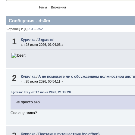
Сообщения
Темы
Вложения
Сообщения - ds0m
Страницы: [
1
]
2
3
...
352
1
Курилка
/
Здрасте!
«
:
28 июня 2026, 01:04:03 »
2
Курилка
/
А не поможете ли с обсуждением должностной инст
«
:
28 июня 2026, 00:54:11 »
Цитата: Fray от 17 июня 2026, 21:15:28
не просто s4b
Оно еще живо?
Курилка
/
Поездки и путешествия {no offtop}