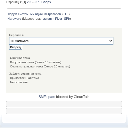
Страницы: [
1
]
2
3
...
37
Вверх
Форум системных администраторов
»
IT
»
Hardware
(Модераторы:
autumn
,
Flyer_SPb
)
Перейти в:
Обычная тема
Популярная тема (более 15 ответов)
Очень популярная тема (более 25 ответов)
Заблокированная тема
Прикрепленная тема
Голосование
SMF spam
blocked by CleanTalk