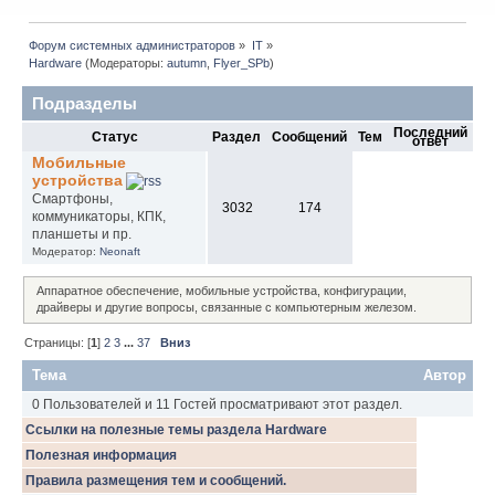
Форум системных администраторов
»
IT
»
Hardware
(Модераторы:
autumn
,
Flyer_SPb
)
Подразделы
Последний
Статус
Раздел
Сообщений
Тем
ответ
Мобильные
устройства
Смартфоны,
3032
174
коммуникаторы, КПК,
планшеты и пр.
Модератор:
Neonaft
Аппаратное обеспечение, мобильные устройства, конфигурации,
драйверы и другие вопросы, связанные с компьютерным железом.
Страницы: [
1
]
2
3
...
37
Вниз
Тема
Автор
0 Пользователей и 11 Гостей просматривают этот раздел.
Ссылки на полезные темы раздела Hardware
Полезная информация
Правила размещения тем и сообщений.