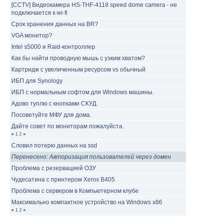
[CCTV] Видеокамера HS-THF-4118 speed dome camera - не
подключается к wi-fi
Срок хранения данных на BR?
VGA монитор?
Intel s5000 и Raid-контроллер
Как бы найти проводную мышь с узким хватом?
Картридж с увеличенным ресурсом vs обычный
ИБП для Synology
ИБП с нормальным софтом для Windows машины.
Адово туплю с кнопками СКУД.
Посоветуйте МФУ для дома.
Дайте совет по мониторам пожалуйста.
«
1
2
»
Словил потерю данных на ssd
Перенесено: Авторизация пользователей через домен
Проблема с резервацией ОЗУ
Чудесатина с принтером Xerox B405
Проблема с сервером в Компьютерном клубе
Максимально компактное устройство на Windows x86
«
1
2
»