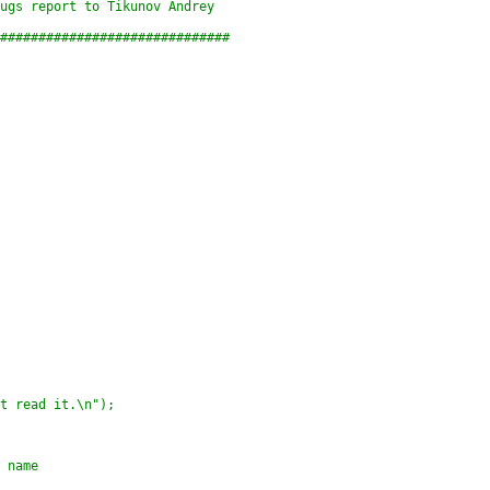
ugs report to Tikunov Andrey
##############################
t read it.\n");
 name