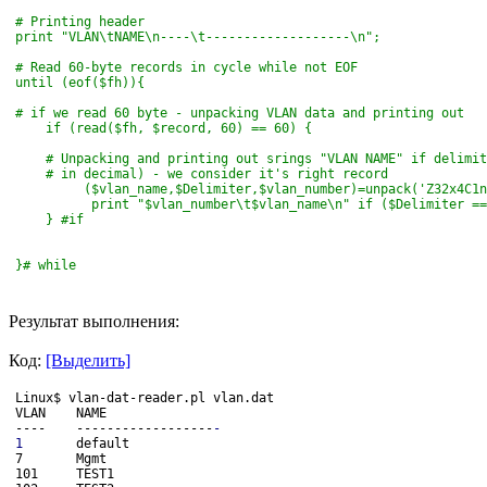
# Printing header
print "VLAN\tNAME\n----\t-------------------\n";
# Read 60-byte records in cycle while not EOF
until (eof($fh)){
# 
if
 we read 60 byte - unpacking VLAN data and printing out
if
 (read($fh, $record, 60) == 60) {
    # Unpacking and printing out srings "VLAN NAME" 
if
 delimit
    # in decimal) - we consider it's right record
         ($vlan_name,$Delimiter,$vlan_number)=unpack('Z32x4C1n
          print "$vlan_number\t$vlan_name\n" 
if
 ($Delimiter ==
    } #
if
}# while
Результат выполнения:
Код:
[Выделить]
Linux$ vlan-dat-reader.pl vlan.dat
VLAN    NAME
----    ------------------
-
1
       default
7       Mgmt
101     TEST1