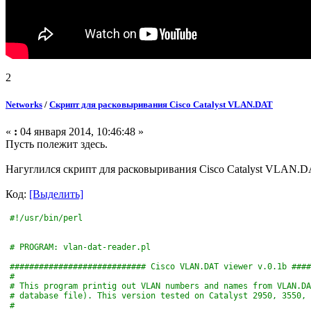
2
Networks
/
Скрипт для расковыривания Cisco Catalyst VLAN.DAT
«
:
04 января 2014, 10:46:48 »
Пусть полежит здесь.
Нагуглился скрипт для расковыривания Cisco Catalyst VLAN.D
Код:
[Выделить]
#!/usr/bin/perl
# PROGRAM: vlan-dat-reader.pl
############################ Cisco VLAN.DAT viewer v.0.1b ####
#
# This program printig out VLAN numbers and names from VLAN.DA
# database file). This version tested on Catalyst 2950, 3550, 
#