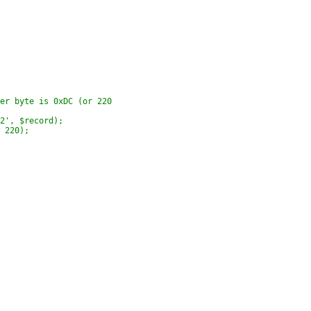
er byte is 0xDC (or 220
2', $record);
 220);