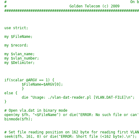
#                                                         On b
#                             Golden Telecom (c) 2009
##############################################################
use strict;
my $FileName;
my $record;
my $vlan_name;
my $vlan_number;
my $Delimiter;
if
(scalar @ARGV == 1) {
        $FileName=$ARGV[0];
        }
else
 {
        die "Usage: ./vlan-dat-reader.pl [VLAN.DAT-FILE]\n";
}
# Open vla.dat in binary mode
open(my $fh, "<$FileName") or die("ERROR: No such file or can'
binmode($fh);
# Set file reading position on 162 byte for reading first VLAN
seek($fh, 161, 0) or die("ERROR: Short file (<162 byte).\n");