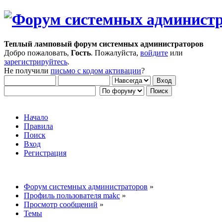
Теплый ламповый форум системных администраторов
Добро пожаловать,
Гость
. Пожалуйста,
войдите
или
зарегистрируйтесь
.
Не получили
письмо с кодом активации
?
Начало
Правила
Поиск
Вход
Регистрация
Форум системных администраторов
»
Профиль пользователя makc
»
Просмотр сообщений
»
Темы