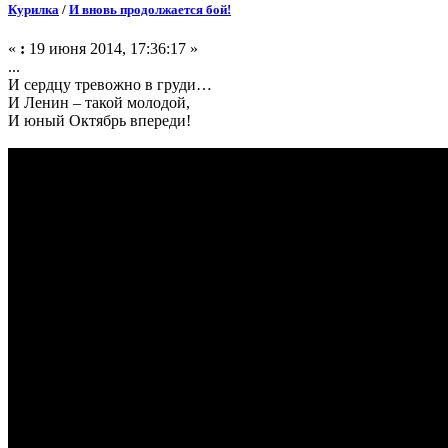
Курилка
/
И вновь продолжается бой!
«
:
19 июня 2014, 17:36:17 »
...
И сердцу тревожно в груди…
И Ленин – такой молодой,
И юный Октябрь впереди!