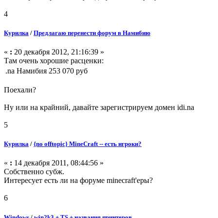
4
Курилка
/
Предлагаю перенести форум в Намибию
«
:
20 декабря 2012, 21:16:39 »
Там очень хорошие расценки:
.na
Намибия
253 070 руб
Поехали?
Ну или на крайний, давайте зарегистрируем домен idi.na
5
Курилка
/
{no offtopic} MineCraft -- есть игроки?
«
:
14 декабря 2011, 08:44:56 »
Собственно субж.
Интересует есть ли на форуме minecraft'еры?
6
Windows
/
win2k3 + TS + названия принтеров