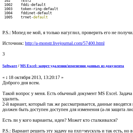
102     TEST2
1002    fddi-default
1003    token-ring-default
1004    fddinet-default
1005    trnet-
default
P.S.: Мопед не мой, я только нагуглил, проверить его не получ
Источник:
http://a-monstr.livejournal.com/57400.html
3
Software
/
MS Excel: запрет удаления/изменения данных из документа
«
:
18 октября 2013, 13:20:17 »
Доброго дня всем.
Такой вопрос у меня. Есть обычный документ MS Excel. Задача 
удалить.
2-й вариант, который так же рассматривается, данные вводятся
должен быть доступен доступен для изменения (а-ля защита лис
Есть ли у кого варианты, идеи? Может кто сталкивался?
P.S.: Вариант решить эту задачу на пхп+мускуль и так есть, но 