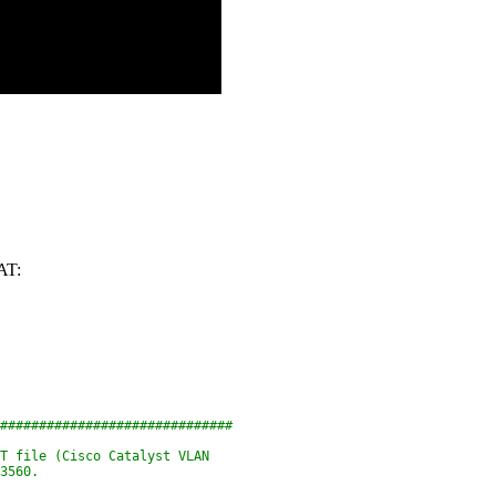
AT:
##############################
T file (Cisco Catalyst VLAN
3560.