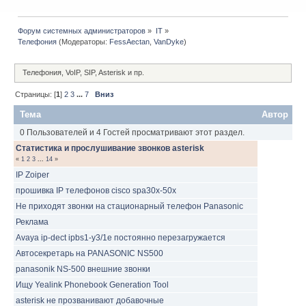
Форум системных администраторов
»
IT
»
Телефония
(Модераторы:
FessAectan
,
VanDyke
)
Телефония, VoIP, SIP, Asterisk и пр.
Страницы: [
1
]
2
3
...
7
Вниз
Тема
Автор
0 Пользователей и 4 Гостей просматривают этот раздел.
Статистика и прослушивание звонков asterisk
«
1
2
3
...
14
»
IP Zoiper
прошивка IP телефонов cisco spa30х-50х
Не приходят звонки на стационарный телефон Panasonic
Реклама
Avaya ip-dect ipbs1-y3/1e постоянно перезагружается
Автосекретарь на PANASONIC NS500
panasonik NS-500 внешние звонки
Ищу Yealink Phonebook Generation Tool
asterisk не прозванивают добавочные