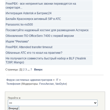
FreePBX - все непринятые звонки переводятся на
секретаря...
Интеграция Asterisk и Битрикс24
Билайн Красноярск активный SIP в АТС
Panasonic kx-ns500
Посоветуйте надежный хостинг для размещения Астериск
Обновление ПО OfficeServ 7400 с первой версии
Ищем *Реклама*
FreePBX: Attended transfer timeout
Облачные АТС кто то юзал на практике?
Не получается совместить быстрый набор и BLF (Yealink
T28P, Mango)
Страницы: [
1
]
2
3
...
7
Вверх
Форум системных администраторов
»
IT
»
Телефония
(Модераторы:
FessAectan
,
VanDyke
)
Перейти в: