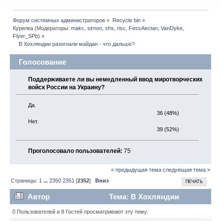
Форум системных администраторов
»
Recycle bin
»
Курилка
(Модераторы:
makc
,
sirnon
,
shs
,
risc
,
FessAectan
,
VanDyke
,
Flyer_SPb
) »
    В Хохляндии разогнали майдан - что дальше?
Голосование
Поддерживаете ли вы немедленный ввод миротворческих
войск России на Украину?
Да.
36 (48%)
Нет.
39 (52%)
Проголосовало пользователей:
75
« предыдущая тема
следующая тема »
Страницы:
1
...
2350
2351
[
2352
]
Вниз
ПЕЧАТЬ
Автор
Тема: В Хохляндии
разогнали майдан - что дальше? (Прочитано
0 Пользователей и 8 Гостей просматривают эту тему.