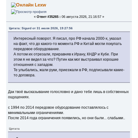
4139231 раз)
Lexw
«
Ответ #35265 :
06 августа 2026, 21:16:57 »
Цитата: Sigurd от 31 июля 2026, 19:27:56
Интересный поворот. Я писал, про РФ начала 2000-х, указал
на факт, что до какого-то момента РФ и Китай могли покупать
передовое оборудование.
А потом их отрезали, приравняв к Ирану, КНДР и Кубе. При
этом я не видел за что? Путин как мог выстраивал хорошие
отношения с западом.
Те улыбались, жали руки, приезжали в РФ, подписывали какие-
то договора.
Дак твоё высказывание голословно и дано тебе лишь в собственных
ощущениях.
с 1994 по 2014 передовое обуродование поставлялось с
минимальными ограничениями.
После 2014 года ограничения появились, но они были... слабыми..
Цитата