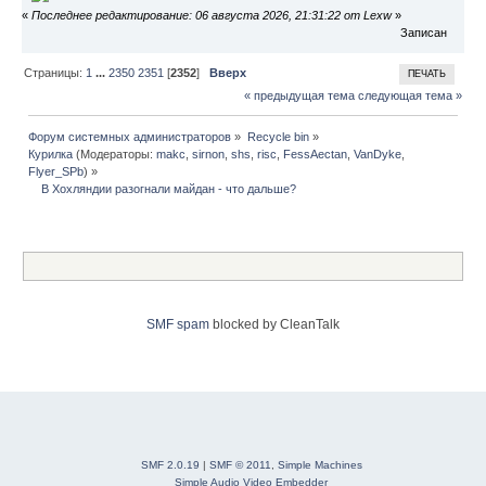
«
Последнее редактирование: 06 августа 2026, 21:31:22 от Lexw
»
Записан
Страницы:
1
...
2350
2351
[
2352
]
Вверх
ПЕЧАТЬ
« предыдущая тема
следующая тема »
Форум системных администраторов
»
Recycle bin
»
Курилка
(Модераторы:
makc
,
sirnon
,
shs
,
risc
,
FessAectan
,
VanDyke
,
Flyer_SPb
) »
    В Хохляндии разогнали майдан - что дальше?
SMF spam
blocked by CleanTalk
SMF 2.0.19
|
SMF © 2011
,
Simple Machines
Simple Audio Video Embedder