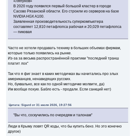
«Ляпунов»
В 2020 году появился первый большой кластер в городе
Сасово Рязанской области. Его строили из серверов на базе
NVIDIA HGX A100.
Заявленная производительность суперкомпьютера
составляет 12,810 петафлопса рабочая и 20,029 петафлопса
— пиковая
Часто не хотели продавать технику в больших объемах фирмам,
которые только появились на рынке.
Из-за за весьма распространённой практики "последний транш
платит лох"
Так что я фиг знает в каких методичках вы начитались про злых
американцев, ненавидящих русских.
Но, буквально, все как по одной методичке молвите, да)
Им вообще похую. Бабло есть - продали. Если санкций нет)
Цитата: Sigurd от 31 июля 2026, 19:27:56
"Вы что, соскучились по очередям и талонам"
Люди в Крыму ловят QR коды, что бы купить бенз. Но это конечно
другое)