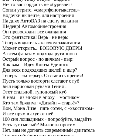
Нечто вас гордость не обуревает?
Сопли утрите, «смартфонотыкатель»
Водочки выпейте, для настроения
На днях АвтоВАЗ на сцену выкатил
Шедевр! Автомобилестроения
Он превосходит все ожидания
Это фантастика! Верь - не верь:
Теперь водитель - ключом зажигания
Может открыть... БОКОВУЮ ДВЕРЬ!
А всем фанатам подхода рутинного
Острый вопрос - по яичкам - пыр:
Как вам – Идея Ключа Единого
Для всех подходящих щелей и дыр?
Теперь – экстерьер. Отставить прения!
Пусть только восторги слетают с губ
Был нарисован руками Гения -
Этот стальной, тупоносый куб
К нам – из эпохи в эпоху – мостиком
Кто там брякнул: «Дизайн – старьё»?
Вон, Мона Лизе - пять сотен, с «хвостиком»
И все прям в ахуе от неё
100 сил лошадиных - попробуйте, выдайте
Есть тут смелый? Милости просим
Нет, вам не догнать современный двигатель
Тот, что объёмом «один и восемь»