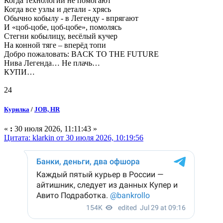
Когда технологии не помогают
Когда все узлы и детали - хрясь
Обычно кобылу - в Легенду - впрягают
И «цоб-цобе, цоб-цобе», помолясь
Стегни кобылицу, весёлый кучер
На конной тяге – вперёд топи
Добро пожаловать: BACK TO THE FUTURE
Нива Легенда… Не плачь…
КУПИ…
24
Курилка
/
JOB, HR
«
:
30 июля 2026, 11:11:43 »
Цитата: klarkin от 30 июля 2026, 10:19:56