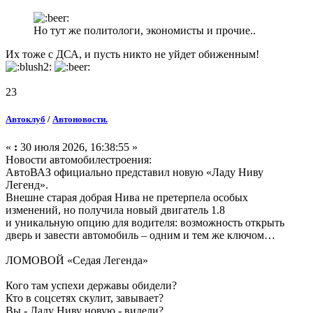
Но тут же политологи, экономисты и прочие..
Их тоже с ДСА, и пусть никто не уйдет обиженным!
23
Автоклуб
/
Автоновости.
«
:
30 июля 2026, 16:38:55 »
Новости автомобилестроения:
АвтоВАЗ официально представил новую «Ладу Ниву
Легенд».
Внешне старая добрая Нива не претерпела особых
изменений, но получила новый двигатель 1.8
и уникальную опцию для водителя: возможность открыть
дверь и завести автомобиль – одним и тем же ключом…
ЛОМОВОЙ «Седая Легенда»
Кого там успехи державы обидели?
Кто в соцсетях скулит, завывает?
Вы - Ладу Ниву новую - видели?