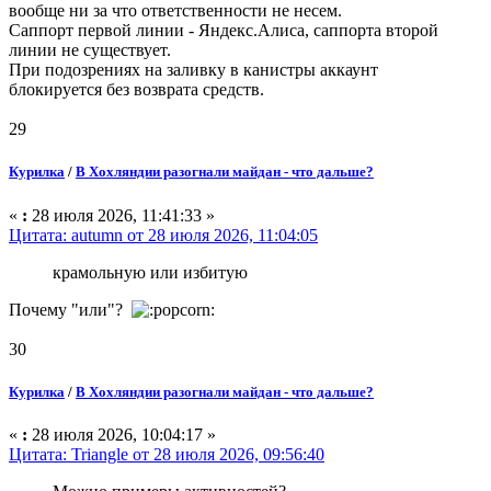
вообще ни за что ответственности не несем.
Саппорт первой линии - Яндекс.Алиса, саппорта второй
линии не существует.
При подозрениях на заливку в канистры аккаунт
блокируется без возврата средств.
29
Курилка
/
В Хохляндии разогнали майдан - что дальше?
«
:
28 июля 2026, 11:41:33 »
Цитата: autumn от 28 июля 2026, 11:04:05
крамольную или избитую
Почему "или"?
30
Курилка
/
В Хохляндии разогнали майдан - что дальше?
«
:
28 июля 2026, 10:04:17 »
Цитата: Triangle от 28 июля 2026, 09:56:40