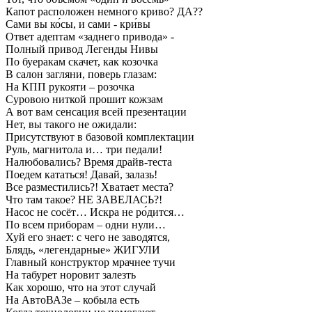
Капот расположен немного криво? ДА??
Сами вы ко́сы, и сами - кри́вы
Ответ адептам «заднего привода» -
Полный привод Легенды Нивы
По буеракам скачет, как козочка
В салон загляни, поверь глазам:
На КПП рукояти – розочка
Суровою ниткой прошит кожзам
А вот вам сенсация всей презентации
Нет, вы такого не ожидали:
Присутствуют в базовой комплектации
Руль, магнитола и… три педали!
Налюбовались? Время драйв-теста
Поедем кататься! Давай, залазь!
Все разместились?! Хватает места?
Что там такое? НЕ ЗАВЕЛАСЬ?!
Насос не сосёт… Искра не ро́дится…
По всем приборам – одни нули…
Хуй его знает: с чего не заводятся,
Блядь, «легендарные» ЖИГУЛИ
Главный конструктор мрачнее тучи
На табурет норовит залезть
Как хорошо, что на этот случай
На АвтоВАЗе – кобыла есть