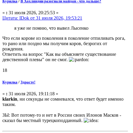
Курилка
/
В Хохляндии разогнали майдан - что дальше?
«
:
31 июля 2026, 20:25:53 »
Цитата: IDok от 31 июля 2026, 19:53:21
я уже не помню, что вывел Лысенко
Что если корове из поколения в поколение отпиливать рога,
то рано или поздно мы получим коров, безрогих от
рождения.
Ответить на вопрос "Как вы объясняете существование
девственной плевы" он не смог.
18
Курилка
/
Здрасте!
«
:
31 июля 2026, 19:11:18 »
klarkin
, ни секунды не сомневался, что ответ будет именно
таким.
ЗЫ: Вот потому-то и нет в России своих Илонов Масков -
сказал бы местный турецкоподданный.