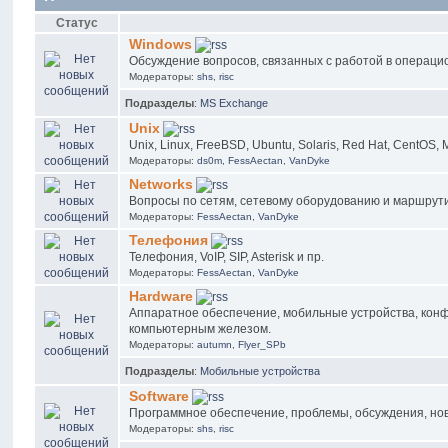
Статус
Windows
Обсуждение вопросов, связанных с работой в операцио
Модераторы:
shs
,
risc
Подразделы
:
MS Exchange
Unix
Unix, Linux, FreeBSD, Ubuntu, Solaris, Red Hat, CentOS, 
Модераторы:
ds0m
,
FessAectan
,
VanDyke
Networks
Вопросы по сетям, сетевому оборудованию и маршрут
Модераторы:
FessAectan
,
VanDyke
Телефония
Телефония, VoIP, SIP, Asterisk и пр.
Модераторы:
FessAectan
,
VanDyke
Hardware
Аппаратное обеспечение, мобильные устройства, конф
компьютерным железом.
Модераторы:
autumn
,
Flyer_SPb
Подразделы
:
Мобильные устройства
Software
Программное обеспечение, проблемы, обсуждения, нов
Модераторы:
shs
,
risc