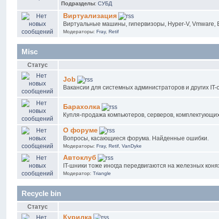
Подразделы
:
СУБД
Виртуализация
Виртуальные машины, гипервизоры, Hyper-V, Vmware, ESX
Модераторы:
Fray
,
Retif
Misc
Статус
Job
Вакансии для системных администраторов и других IT-
Барахолка
Купля-продажа компьютеров, серверов, комплектующих 
О форуме
Вопросы, касающиеся форума. Найденные ошибки.
Модераторы:
Fray
,
Retif
,
VanDyke
Автоклуб
IT-шники тоже иногда передвигаются на железных коня
Модератор:
Triangle
Recycle bin
Статус
Курилка