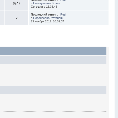
6247
в
Понедельник. Или к...
Сегодня
в 16:38:48
Последний ответ
от
Retif
2
в
Перенесено: Установк...
29 ноября 2017, 10:09:07