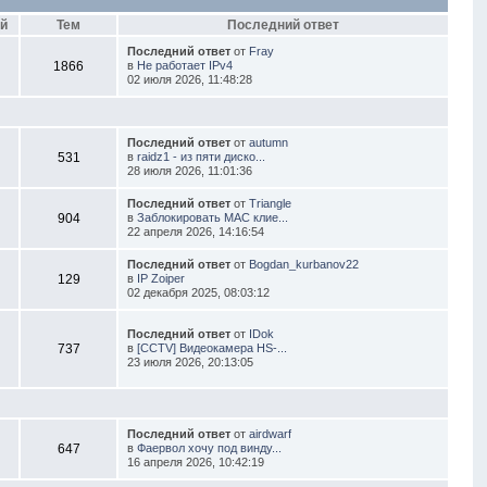
й
Тем
Последний ответ
Последний ответ
от
Fray
1866
в
Не работает IPv4
02 июля 2026, 11:48:28
Последний ответ
от
autumn
531
в
raidz1 - из пяти диско...
28 июля 2026, 11:01:36
Последний ответ
от
Triangle
904
в
Заблокировать MAC клие...
22 апреля 2026, 14:16:54
Последний ответ
от
Bogdan_kurbanov22
129
в
IP Zoiper
02 декабря 2025, 08:03:12
Последний ответ
от
IDok
737
в
[CCTV] Видеокамера HS-...
23 июля 2026, 20:13:05
Последний ответ
от
airdwarf
647
в
Фаервол хочу под винду...
16 апреля 2026, 10:42:19