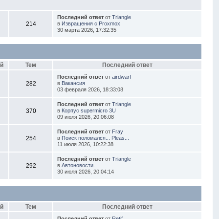
Последний ответ
от
Triangle
214
в
Извращения с Proxmox
30 марта 2026, 17:32:35
й
Тем
Последний ответ
Последний ответ
от
airdwarf
282
в
Вакансия
03 февраля 2026, 18:33:08
Последний ответ
от
Triangle
370
в
Корпус supermicro 3U
09 июля 2026, 20:06:08
Последний ответ
от
Fray
254
в
Поиск поломался... Pleas...
11 июля 2026, 10:22:38
Последний ответ
от
Triangle
292
в
Автоновости.
30 июля 2026, 20:04:14
й
Тем
Последний ответ
Последний ответ
от
Retif