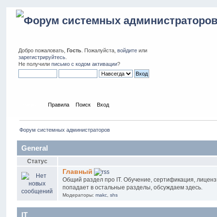
Добро пожаловать,
Гость
. Пожалуйста,
войдите
или
зарегистрируйтесь
.
Не получили
письмо с кодом активации
?
Начало
Правила
Поиск
Вход
Форум системных администраторов
General
Статус
Главный
Общий раздел про IT. Обучение, сертификация, лиценз
попадает в остальные разделы, обсуждаем здесь.
Модераторы:
makc
,
shs
IT