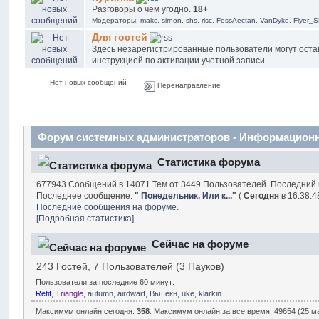
Разговоры о чём угодно.
18+
Модераторы:
makc
,
sirnon
,
shs
,
risc
,
FessAectan
,
VanDyke
,
Flyer_
Для гостей
Здесь незарегистрированные пользователи могут оста
инструкцией по активации учетной записи.
Нет новых сообщений
Перенаправление
Форум системных администраторов - Информацион
Статистика форума
677943 Сообщений в 14071 Тем от 3449 Пользователей. Последний
Последнее сообщение:
"
Понедельник. Или к...
"
(
Сегодня
в 16:38:48
Последние сообщения на форуме.
[Подробная статистика]
Сейчас на форуме
243 Гостей, 7 Пользователей (3 Пауков)
Пользователи за последние 60 минут:
Retif
,
Triangle
,
autumn
,
airdwarf
,
Вьшекн
,
uke
,
klarkin
Максимум онлайн сегодня:
358
. Максимум онлайн за все время: 49654 (25 ма