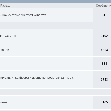
Раздел
Сообщени
нной системе Microsoft Windows.
16119
Mac OS и т.п.
3192
изации.
6313
833
игурации, драйверы и другие вопросы, связанные с
6743
инки.
4165