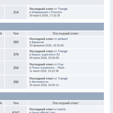
Последний ответ
от
Triangle
214
в
Извращения с Proxmox
30 марта 2026, 17:32:35
й
Тем
Последний ответ
Последний ответ
от
airdwarf
282
в
Вакансия
03 февраля 2026, 18:33:08
Последний ответ
от
Triangle
370
в
Корпус supermicro 3U
09 июля 2026, 20:06:08
Последний ответ
от
Fray
254
в
Поиск поломался... Pleas...
11 июля 2026, 10:22:38
Последний ответ
от
Triangle
292
в
Автоновости.
30 июля 2026, 20:04:14
й
Тем
Последний ответ
Последний ответ
от
klarkin
6247
в
{мало offtopic} про...