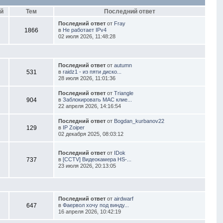
й
Тем
Последний ответ
Последний ответ
от
Fray
1866
в
Не работает IPv4
02 июля 2026, 11:48:28
Последний ответ
от
autumn
531
в
raidz1 - из пяти диско...
28 июля 2026, 11:01:36
Последний ответ
от
Triangle
904
в
Заблокировать MAC клие...
22 апреля 2026, 14:16:54
Последний ответ
от
Bogdan_kurbanov22
129
в
IP Zoiper
02 декабря 2025, 08:03:12
Последний ответ
от
IDok
737
в
[CCTV] Видеокамера HS-...
23 июля 2026, 20:13:05
Последний ответ
от
airdwarf
647
в
Фаервол хочу под винду...
16 апреля 2026, 10:42:19