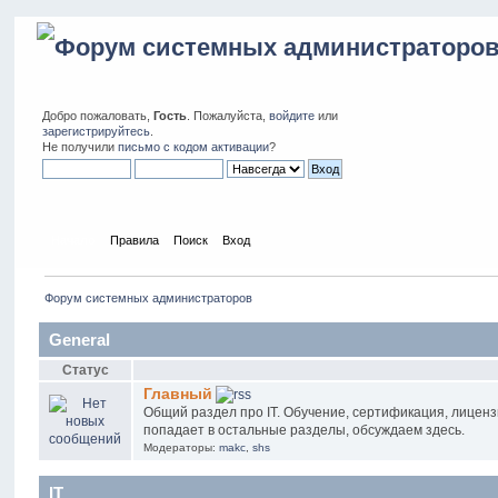
Добро пожаловать,
Гость
. Пожалуйста,
войдите
или
зарегистрируйтесь
.
Не получили
письмо с кодом активации
?
Начало
Правила
Поиск
Вход
Форум системных администраторов
General
Статус
Главный
Общий раздел про IT. Обучение, сертификация, лиценз
попадает в остальные разделы, обсуждаем здесь.
Модераторы:
makc
,
shs
IT