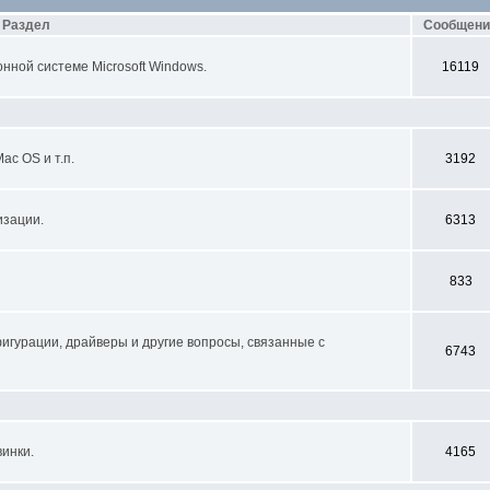
Раздел
Сообщени
нной системе Microsoft Windows.
16119
Mac OS и т.п.
3192
изации.
6313
833
игурации, драйверы и другие вопросы, связанные с
6743
инки.
4165