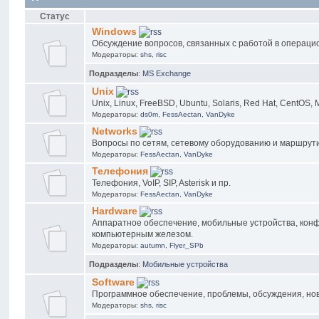
Статус
Windows
Обсуждение вопросов, связанных с работой в операцио
Модераторы:
shs
,
risc
Подразделы
:
MS Exchange
Unix
Unix, Linux, FreeBSD, Ubuntu, Solaris, Red Hat, CentOS, 
Модераторы:
ds0m
,
FessAectan
,
VanDyke
Networks
Вопросы по сетям, сетевому оборудованию и маршрут
Модераторы:
FessAectan
,
VanDyke
Телефония
Телефония, VoIP, SIP, Asterisk и пр.
Модераторы:
FessAectan
,
VanDyke
Hardware
Аппаратное обеспечение, мобильные устройства, конф
компьютерным железом.
Модераторы:
autumn
,
Flyer_SPb
Подразделы
:
Мобильные устройства
Software
Программное обеспечение, проблемы, обсуждения, нов
Модераторы:
shs
,
risc