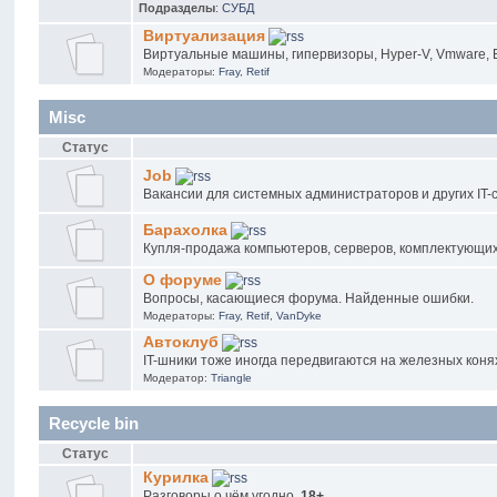
Подразделы
:
СУБД
Виртуализация
Виртуальные машины, гипервизоры, Hyper-V, Vmware, ESX
Модераторы:
Fray
,
Retif
Misc
Статус
Job
Вакансии для системных администраторов и других IT-
Барахолка
Купля-продажа компьютеров, серверов, комплектующих 
О форуме
Вопросы, касающиеся форума. Найденные ошибки.
Модераторы:
Fray
,
Retif
,
VanDyke
Автоклуб
IT-шники тоже иногда передвигаются на железных коня
Модератор:
Triangle
Recycle bin
Статус
Курилка
Разговоры о чём угодно.
18+