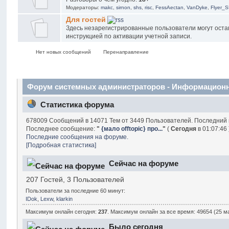
Модераторы:
makc
,
sirnon
,
shs
,
risc
,
FessAectan
,
VanDyke
,
Flyer_
Для гостей
Здесь незарегистрированные пользователи могут оста
инструкцией по активации учетной записи.
Нет новых сообщений
Перенаправление
Форум системных администраторов - Информацион
Статистика форума
678009 Сообщений в 14071 Тем от 3449 Пользователей. Последний
Последнее сообщение:
"
{мало offtopic} про...
"
(
Сегодня
в 01:07:46 
Последние сообщения на форуме.
[Подробная статистика]
Сейчас на форуме
207 Гостей, 3 Пользователей
Пользователи за последние 60 минут:
IDok
,
Lexw
,
klarkin
Максимум онлайн сегодня:
237
. Максимум онлайн за все время: 49654 (25 ма
Было сегодня