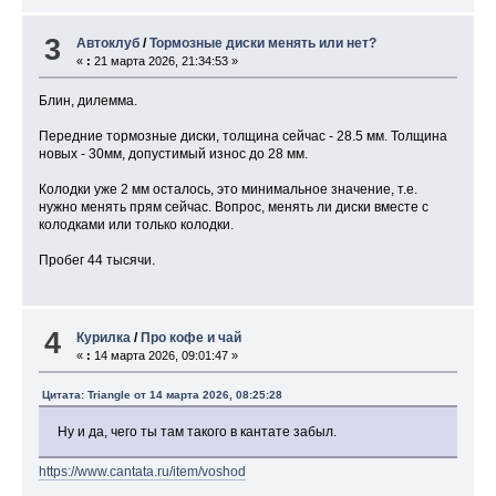
3
Автоклуб
/
Тормозные диски менять или нет?
«
:
21 марта 2026, 21:34:53 »
Блин, дилемма.
Передние тормозные диски, толщина сейчас - 28.5 мм. Толщина
новых - 30мм, допустимый износ до 28 мм.
Колодки уже 2 мм осталось, это минимальное значение, т.е.
нужно менять прям сейчас. Вопрос, менять ли диски вместе с
колодками или только колодки.
Пробег 44 тысячи.
4
Курилка
/
Про кофе и чай
«
:
14 марта 2026, 09:01:47 »
Цитата: Triangle от 14 марта 2026, 08:25:28
Ну и да, чего ты там такого в кантате забыл.
https://www.cantata.ru/item/voshod