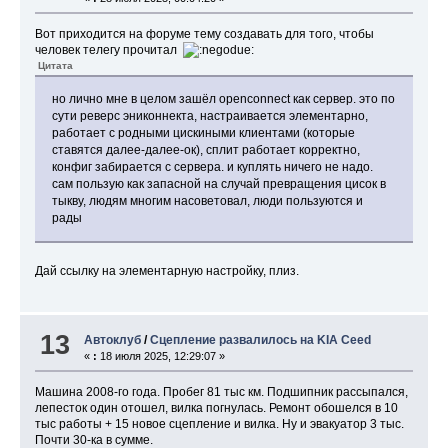
Вот приходится на форуме тему создавать для того, чтобы
человек телегу прочитал
Цитата
но лично мне в целом зашёл openconnect как сервер. это по
сути реверс эниконнекта, настраивается элементарно,
работает с родными цискиными клиентами (которые
ставятся далее-далее-ок), сплит работает корректно,
конфиг забирается с сервера. и куплять ничего не надо.
сам пользую как запасной на случай превращения цисок в
тыкву, людям многим насоветовал, люди пользуются и
рады
Дай ссылку на элементарную настройку, плиз.
13
Автоклуб
/
Сцепление развалилось на KIA Ceed
«
:
18 июля 2025, 12:29:07 »
Машина 2008-го года. Пробег 81 тыс км. Подшипник рассыпался,
лепесток один отошел, вилка погнулась. Ремонт обошелся в 10
тыс работы + 15 новое сцепление и вилка. Ну и эвакуатор 3 тыс.
Почти 30-ка в сумме.