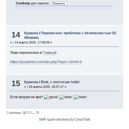
Спойлер
для
скрыто
:
14
Курилка
/
Перенесено: проблема с безопасностью ОС
Windows
«
:
14 марта 2025, 17:09:58 »
Тема перенесена в
Главный
.
https://sysadminz.ru/index.php?topic=16444.0
15
Курилка
/
IDok, с полтосом тебя!
«
:
03 марта 2025, 18:57:17 »
Если форум не врёт
Страницы: [
1
]
2
3
...
75
SMF spam
blocked by CleanTalk