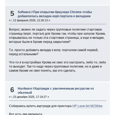
5
Software
/
При открытии браузера Chrome чтобы
добавлялась вкладка корп портала к вкладкам
«
:
12 февраля 2026, 12:26:13 »
Вопрос, можно ли задать через групповые политики стартовую
страницу (корп. портал) для Хрома так, чтобы при запуске Хрома,
открывалась не только эта стартовая страница, а еще и вкладки,
которые были в Хроме перед закрытием?
Т.е. просто добавить вкладку к копр. порталом самой первой,
перед остальными?
Что-то я в настройках Хрома не смог это настроить, либо то, либо
то выходит. Так-то надо через групповые политики, но я даже в
самом Хроме не смог понять, как это сделать.
6
Hardware
/
Картридж с увеличенным ресурсом vs
обычный
«
:
23 декабря 2025, 17:19:27 »
Собираюсь купить картридж для принтера
HP LaserJet M236dw
.
Вот есть два варианта: