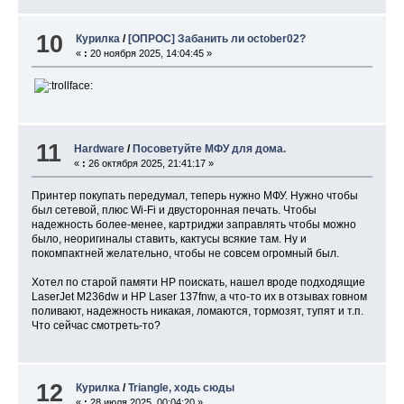
10
Курилка
/
[ОПРОС] Забанить ли october02?
«
:
20 ноября 2025, 14:04:45 »
11
Hardware
/
Посоветуйте МФУ для дома.
«
:
26 октября 2025, 21:41:17 »
Принтер покупать передумал, теперь нужно МФУ. Нужно чтобы
был сетевой, плюс Wi-Fi и двусторонная печать. Чтобы
надежность более-менее, картриджи заправлять чтобы можно
было, неоригиналы ставить, кактусы всякие там. Ну и
покомпактней желательно, чтобы не совсем огромный был.
Хотел по старой памяти HP поискать, нашел вроде подходящие
LaserJet M236dw и HP Laser 137fnw, а что-то их в отзывах говном
поливают, надежность никакая, ломаются, тормозят, тупят и т.п.
Что сейчас смотреть-то?
12
Курилка
/
Triangle, ходь сюды
«
:
28 июля 2025, 00:04:20 »