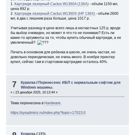
1.
Картридж лазерный Cactus W1360A (136A)
- объём 1150 мл,
цена 892 р.
2.
Картридж лазерный Cactus W1360X (HP 136X)
- объём 2600
мл, в два с лишним раза больше, цена 1017 р.
Учитывая разницу в цене всего лишь в несчастных 125 р, вроде
бы выбор очевиден, но может я что-то не понимаю? Есть ли
какие-то аргументы за то, чтобы купить обычный картридж, а не
увеличенный?
Печать в основном для ребенка в школе, не очень частая, но
довольно периодическая, не очень много. В ноябре принтер
купил, сейчас там в стартовом картридже осталось 40%.
7
Курилка
/
Перенесено: ИБП с нормальным софтом для
Windows машины.
«
:
23 декабря 2025, 10:13:44 »
Тема перенесена в
Hardware
.
https://sysadminz.ru/index.php?topic=17023.0
Курилка
/
15%