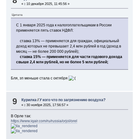
8
«
:
10 декабря 2025, 11:45:56 »
Цитата
С 1 января 2025 года к налогоплательщикам в России
применяется пять ставок НДФЛ:
ставка 13% — применяется для граждан, официальный
доход которых не превышает 2,4 млн рублей в год (доход в
месяц — не более 200 000 рублей);
ставка 15% — применяется для части годового дохода
свыше 2,4 млн рублей, но не более 5 млн рублей;
Бля, зп меньше стала с октября
9
Курилка
/
У кого что по загрязнению воздуха?
«
:
30 ноября 2025, 17:56:57 »
В Орле так:
https://www.iqair.com/ru/russia/orjol/orel