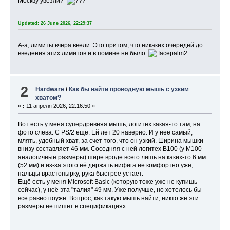
Москву увезли?
Updated: 26 June 2026, 22:29:37
А-а, лимиты вчера ввели. Это притом, что никаких очередей до
введения этих лимитов и в помине не было
2
Hardware
/
Как бы найти проводную мышь с узким
хватом?
«
:
11 апреля 2026, 22:16:50 »
Вот есть у меня супердревняя мышь, логитех какая-то там, на
фото слева. С PS/2 ещё. Ей лет 20 наверно. И у нее самый,
млять, удобный хват, за счет того, что он узкий. Ширина мышки
внизу составляет 46 мм. Соседняя с ней логитех B100 (у M100
аналогичные размеры) шире вроде всего лишь на каких-то 6 мм
(52 мм) и из-за этого её держать нифига не комфортно уже,
пальцы врастопырку, рука быстрее устает.
Ещё есть у меня Microsoft Basic (которую тоже уже не купишь
сейчас), у неё эта "талия" 49 мм. Уже получше, но хотелось бы
все равно поуже. Вопрос, как такую мышь найти, никто же эти
размеры не пишет в спецификациях.