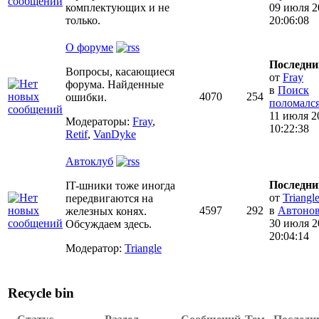
комплектующих и не
09 июля 2
только.
20:06:08
О форуме
Последни
Вопросы, касающиеся
от
Fray
форума. Найденные
в
Поиск
4070
254
ошибки.
поломался..
11 июля 2
Модераторы:
Fray
,
10:22:38
Retif
,
VanDyke
Автоклуб
Последни
IT-шники тоже иногда
от
Triangl
передвигаются на
4597
292
в
Автонов
железных конях.
30 июля 2
Обсуждаем здесь.
20:04:14
Модератор:
Triangle
Recycle bin