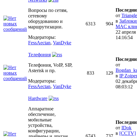
Последни
Вопросы по сетям,
от
Triangl
сетевому
в
Заблоки
оборудованию и
6313
904
MAC клие.
маршрутизации.
22 апреля
Модераторы:
14:16:54
FessAectan
,
VanDyke
Телефония
Последни
от
Телефония, VoIP, SIP,
Bogdan_k
Asterisk и пр.
833
129
в
IP Zoipe
Модераторы:
02 декабр
FessAectan
,
VanDyke
08:03:12
Hardware
Аппаратное
обеспечение,
мобильные
Последни
устройства,
от
IDok
конфигурации,
в
[CCTV]
6743
737
драйверы и другие