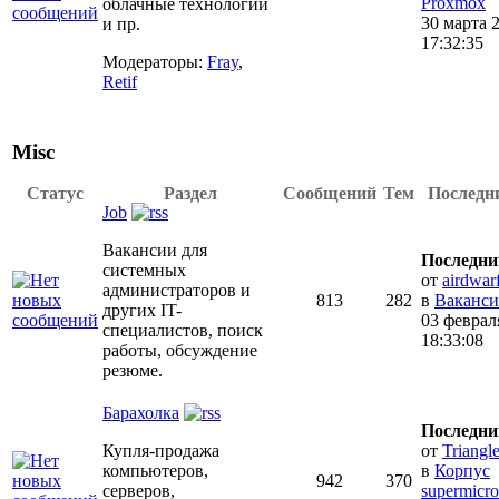
Proxmox
облачные технологии
30 марта 
и пр.
17:32:35
Модераторы:
Fray
,
Retif
Misc
Статус
Раздел
Сообщений
Тем
Последн
Job
Вакансии для
Последни
системных
от
airdwar
администраторов и
813
282
в
Ваканси
других IT-
03 феврал
специалистов, поиск
18:33:08
работы, обсуждение
резюме.
Барахолка
Последни
Купля-продажа
от
Triangl
компьютеров,
в
Корпус
942
370
серверов,
supermicr