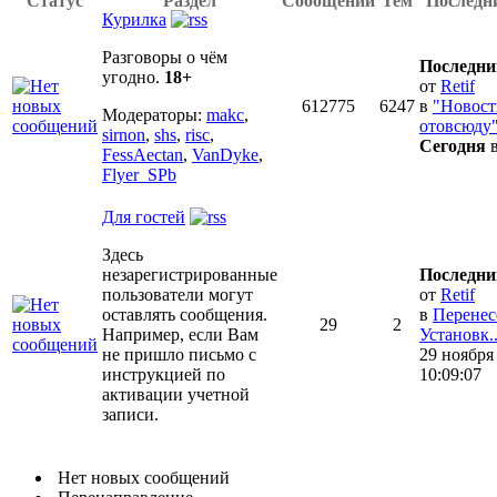
Статус
Раздел
Сообщений
Тем
Последн
Курилка
Разговоры о чём
Последни
угодно.
18+
от
Retif
612775
6247
в
"Новост
Модераторы:
makc
,
отовсюду
sirnon
,
shs
,
risc
,
Сегодня
в
FessAectan
,
VanDyke
,
Flyer_SPb
Для гостей
Здесь
незарегистрированные
Последни
пользователи могут
от
Retif
оставлять сообщения.
в
Перенес
29
2
Например, если Вам
Установк..
не пришло письмо с
29 ноября
инструкцией по
10:09:07
активации учетной
записи.
Нет новых сообщений