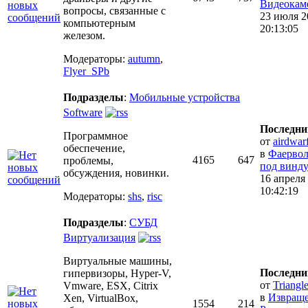
Видеокаме
вопросы, связанные с
23 июля 2
компьютерным
20:13:05
железом.
Модераторы:
autumn
,
Flyer_SPb
Подразделы
:
Мобильные устройства
Software
Последни
Программное
от
airdwar
обеспечение,
в
Фаервол
4165
647
проблемы,
под винду.
обсуждения, новинки.
16 апреля
10:42:19
Модераторы:
shs
,
risc
Подразделы
:
СУБД
Виртуализация
Виртуальные машины,
Последни
гипервизоры, Hyper-V,
от
Triangl
Vmware, ESX, Citrix
в
Извраще
Xen, VirtualBox,
1554
214