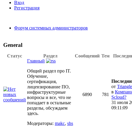
Вход
Регистрация
Форум системных администраторов
General
Статус
Раздел
Сообщений
Тем
Последн
Главный
Общий раздел про IT.
Обучение,
Последни
сертификация,
от
Triangl
лицензирование ПО,
в
Компан
инфраструктурные
6890
781
Scloud?
вопросы и все, что не
31 июля 2
попадает в остальные
09:11:09
разделы, обсуждаем
здесь.
Модераторы:
makc
,
shs