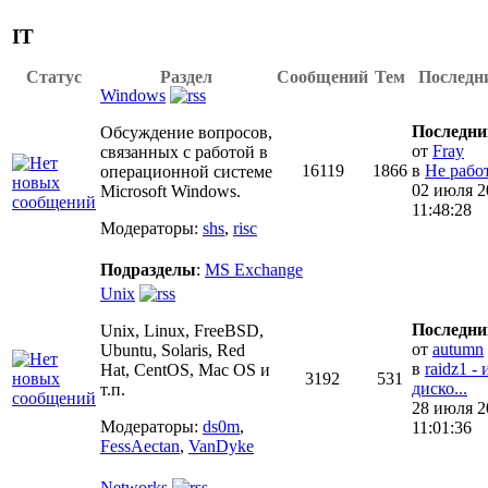
IT
Статус
Раздел
Сообщений
Тем
Последн
Windows
Последни
Обсуждение вопросов,
от
Fray
связанных с работой в
16119
1866
в
Не работ
операционной системе
02 июля 2
Microsoft Windows.
11:48:28
Модераторы:
shs
,
risc
Подразделы
:
MS Exchange
Unix
Последни
Unix, Linux, FreeBSD,
от
autumn
Ubuntu, Solaris, Red
в
raidz1 - 
Hat, CentOS, Mac OS и
3192
531
диско...
т.п.
28 июля 2
Модераторы:
ds0m
,
11:01:36
FessAectan
,
VanDyke
Networks