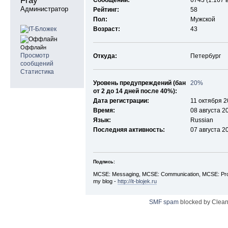
Fray 
Сообщений:
6743 (1.167 
Администратор
Рейтинг:
58
Пол:
Мужской
Возраст:
43
Оффлайн
Просмотр
Откуда:
Петербург
сообщений
Статистика
Уровень предупреждений (бан
20%
от 2 до 14 дней после 40%):
Дата регистрации:
11 октября 2
Время:
08 августа 2
Язык:
Russian
Последняя активность:
07 августа 2
Подпись:
MCSE: Messaging, MCSE: Communication, MCSE: Prod
my blog -
http://it-blojek.ru
SMF spam
blocked by Clean