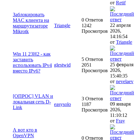
от
Retif
Заблокировать
0 Ответов
MAC клиента на
22 апреля
Triangle
1242
маршрутизаторe
2026,
Просмотров
Mikrotk
14:16:54
от
Triangle
Win 11 23H2 - как
5 Ответов
заставить
25 февраля
glestwid
2051
использовать IPv4
2026,
Просмотров
вместо IPv6?
15:40:35
от
nevelaev
[ОПРОС] VLAN и
3 Ответов
локальная сеть D-
09 января
easysolo
1187
Link
2026,
Просмотров
11:10:12
от
Fray
А вот кто в
OpenVPN
0 Ответов