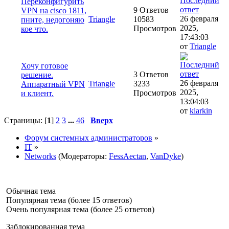
Переконфигурить
9 Ответов
VPN на cisco 1811,
26 февраля
Triangle
10583
пните, недогоняю
2025,
Просмотров
кое что.
17:43:03
от
Triangle
Хочу готовое
3 Ответов
решение.
26 февраля
Triangle
3233
Аппаратный VPN
2025,
Просмотров
и клиент.
13:04:03
от
klarkin
Страницы: [
1
]
2
3
...
46
Вверх
Форум системных администраторов
»
IT
»
Networks
(Модераторы:
FessAectan
,
VanDyke
)
Обычная тема
Популярная тема (более 15 ответов)
Очень популярная тема (более 25 ответов)
Заблокированная тема