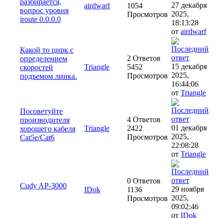
разбирается,
27 декабря
airdwarf
1054
вопрос уровня
2025,
Просмотров
iroute 0.0.0.0
18:13:28
от
airdwarf
Какой то цирк с
2 Ответов
определением
15 декабря
Triangle
5452
скоростей
2025,
Просмотров
подъемом линка.
16:44:06
от
Triangle
Посоветуйте
4 Ответов
производителя
01 декабря
Triangle
2422
хорошего кабеля
2025,
Просмотров
Cat5e/Cat6
22:08:28
от
Triangle
0 Ответов
Cudy AP-3000
29 ноября
IDok
1136
2025,
Просмотров
09:02:46
от
IDok