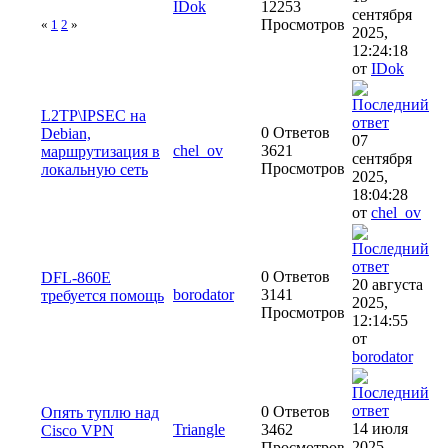
IDok
12253
сентября
Просмотров
«
1
2
»
2025,
12:24:18
от
IDok
L2TP\IPSEC на
0 Ответов
Debian,
07
chel_ov
3621
маршрутизация в
сентября
Просмотров
локальную сеть
2025,
18:04:28
от
chel_ov
0 Ответов
DFL-860E
20 августа
borodator
3141
требуется помощь
2025,
Просмотров
12:14:55
от
borodator
0 Ответов
Опять туплю над
14 июля
Triangle
3462
Cisco VPN
2025,
Просмотров