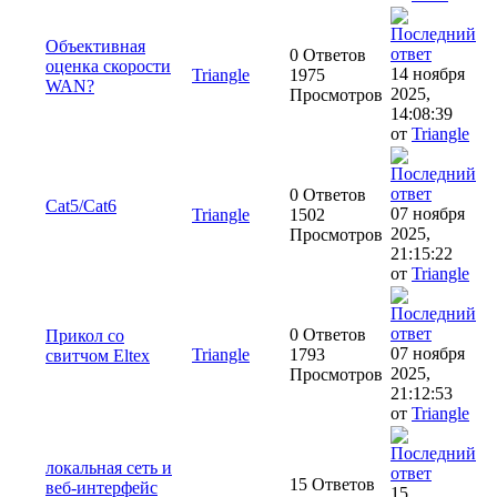
Объективная
0 Ответов
оценка скорости
14 ноября
Triangle
1975
WAN?
2025,
Просмотров
14:08:39
от
Triangle
0 Ответов
Cat5/Cat6
07 ноября
Triangle
1502
2025,
Просмотров
21:15:22
от
Triangle
0 Ответов
Прикол со
07 ноября
Triangle
1793
свитчом Eltex
2025,
Просмотров
21:12:53
от
Triangle
локальная сеть и
15 Ответов
веб-интерфейс
15