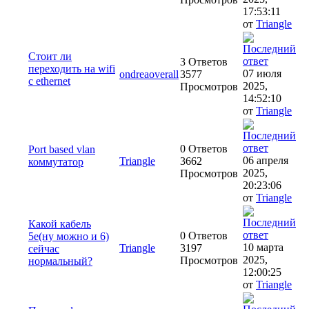
17:53:11
от
Triangle
Стоит ли
3 Ответов
переходить на wifi
07 июля
ondreaoverall
3577
с ethernet
2025,
Просмотров
14:52:10
от
Triangle
0 Ответов
Port based vlan
06 апреля
Triangle
3662
коммутатор
2025,
Просмотров
20:23:06
от
Triangle
Какой кабель
0 Ответов
5e(ну можно и 6)
10 марта
Triangle
3197
сейчас
2025,
Просмотров
нормальный?
12:00:25
от
Triangle