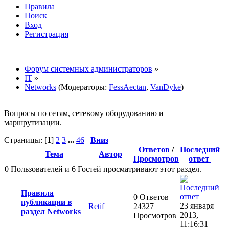
Правила
Поиск
Вход
Регистрация
Форум системных администраторов
»
IT
»
Networks
(Модераторы:
FessAectan
,
VanDyke
)
Вопросы по сетям, сетевому оборудованию и
маршрутизации.
Страницы: [
1
]
2
3
...
46
Вниз
Ответов
/
Последний
Тема
Автор
Просмотров
ответ
0 Пользователей и 6 Гостей просматривают этот раздел.
Правила
0 Ответов
публикации в
23 января
Retif
24327
раздел Networks
2013,
Просмотров
11:16:31