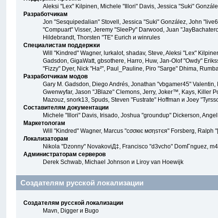
Aleksi "Lex" Kilpinen, Michele "Illori" Davis, Jessica "Suki" Gon
Разработчикам
Jon "Sesquipedalian" Stovell, Jessica "Suki" González, John "liv
"Compuart" Visser, Jeremy "SleePy" Darwood, Juan "JayBachatero
Hildebrandt, Thorsten "TE" Eurich и winrules
Специалистам поддержки
Will "Kindred" Wagner, lurkalot, shadav, Steve, Aleksi "Lex" Kilpi
Gadsdon, GigaWatt, gbsothere, Harro, Huw, Jan-Olof "Owdy" Eriksson,
"Fizzy" Dyer, Nick "Ha²", Paul_Pauline, Piro "Sarge" Dhima, Rumb
Разработчикам модов
Gary M. Gadsdon, Diego Andrés, Jonathan "vbgamer45" Valentin, 
Gwenwyfar, Jason "JBlaze" Clemons, Jerry, Joker™, Kays, Killer P
Mazouz, snork13, Spuds, Steven "Fustrate" Hoffman и Joey "Tyrss
Составителям документации
Michele "Illori" Davis, Irisado, Joshua "groundup" Dickerson, An
Маркетологам
Will "Kindred" Wagner, Marcus "cσσкιє мσηѕтєя" Forsberg, Ralph "[
Локализаторам
Nikola "Dzonny" NovakoviД‡, Francisco "d3vcho" DomГ­nguez, m4
Администраторам серверов
Derek Schwab, Michael Johnson и Liroy van Hoewijk
Создателям русской локализации
Создателям русской локализации
Mavn, Digger и Bugo