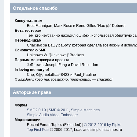
Отдельное спасибо
Консультантам
Brett Flannigan, Mark Rose и René-Gilles "Nao 尚" Deberdt
Бета тестерам
Тем, кто неустанно находил ошибки, использовал обратную свя
Переводчикам
Спасибо за Вашу работу, которая сделала возможным исполь
Основателю SMF
Unknown W. "[Unknown]" Brackets
Первым менеджерам проекта
Jeff Lewis, Joseph Fung и David Recordon
In loving memory of
Crip, K@, metallica48423 и Paul_Pauline
И каждому, кого мы, возможно, пропустили — спасибо!
Авторские права
Форум
SMF 2.0.19
|
SMF © 2011
,
Simple Machines
Simple Audio Video Embedder
Модификации
Recent Forum Topics (Extended) |
© 2012-2016 by Pipke
Top First Post
© 2006-2017, Loac and simplemachines.ru