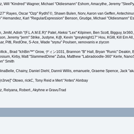
zález, Will "Kindred" Wagner, Michael "Oldiesmann" Eshom, Amacythe, Jeremy "Slee
e627" Rayes, Oscar "Ozp" RydhГ©, Shawn Bulen, Norv, Aaron van Geffen, Antechinus
" Hernandez, Karl "RegularExpression" Benson, Grudge, Michael "Oldiesmann" Esho
nen, JimM, Adish "(F.L.A.M.E.R)" Patel, Aleksi "Lex" Kilpinen, Ben Scott, Bigguy, br
 Jeremy "jerm" Strike, Justyne, K@, Kevin "greyknight17" Hou, KGIII, Kill Em All, m
aar, Pitti, RedOne, S-Ace, Wade "sησω" Poulsen, xenovanis и ziycon
Mick., Brad "IchBin™" Grow, ディン1031, Brannon "B" Hall, Bryan "Runic" Deakin, Bu
ossum, Kirby, Matt "SlammedDime" Zuba, Matthew "Labradoodle-360" Kerle, NanoSec
on" Smith
gellinaBelle, Chainy, Daniel Diehl, Dannii Willis, emanuele, Graeme Spence, Jack 
n3rve]" Otowo, rickC, Tony Reid и Mert "Antes" Alınbay
z, Relyana, Robert., Akyhne и GravuTrad