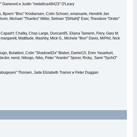
Py" Darwood и Justin "metallica48423" O'Leary
, Bjoern "Bloc" Kristiansen, Colin Schoen, emanuele, Hendrik Jan
m, Michael "Thantos" Miller, Selman "[SiNaN]" Eser, Theodore "Orstio"
360, CapadY, Chalky, Chas Large, Duncan85, Eliana Tamerin, Fiery, Gary M.
argarett, Mattitude, Mashby, Mick G., Michele "Illori" Davis, MrPhil, Nick
go, Bulakbol, Colin "Shadow82x" Blaber, Daniel15, Eren Yasarkurt,
tor, nend, Nibogo, Niko, Peter "Arantor" Spicer, Ricky., Sami "SychO"
"akabugeyes" Thorsen, Jade Elizabeth Trainor и Peter Duggan