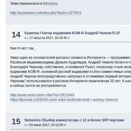
Тема перенесена в
Windows
.
http://sysadminz.ru/index.php?topic=13759.0
14
Курилка
/
Автор кодировки KOI8-R Андрей Чернов R.I.P
«
:
17 августа 2017, 18:18:40 »
Как-то вот так...
Умер один из основателей русского сегмента Интернета — программис
Facebook медиаменеджер Демьян Кудрявцев. Андрей тяжело болел и пр
Благодаря Чернову, собственно, и появился Рунет, поскольку стало в
кодировки KOI8-R, основной русской кодировки в Unix-совместимых опер
Андрей Чернов непосредственно запускал и отлаживал первый интерне
Чернова" использовался в русском Интернете практически 20 лет. К на
и сейчас почти не употребляется.
http://www.vesti.ru/doc.html?id=2921849
https://tjournal.ru/58249-umer-avtor-kodirovki-koi8-r-andrey-chernov
15
Networks
/
Выбор коммутатора с 12 и более SFP портами
«
:
03 июня 2017, 23:12:50 »