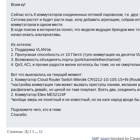
Всем ку!
Сейчас есть 6 коммутаторов соединенных оптикой паровозом, т.е. друг за
Сеточка растет и будет расти еще, хочу добавить агрегацию, собрав о
коммутаторов в одном месте.
В ходе поиска в интернетах понял, что модели ведущих брендов мне точн
начал искать альтернативы.
Из хотелок:
1. Поддержка VLAN'ов
2. Пропускная способность от 10 Гбит/с (тупо коммутация на десяток V
3. Возможность объединять порты (portchannel/etherchannel)
4. QoS, ACL и прочие радости жизни хотелось бы тоже, но не смертельн
Вот что выискалось на текущий момент:
1. Коммутатор Cloud Router Switch Mikrotik CRS212-1G-10S-1S+IN (Rout
*настройка коммутации там может вызвать приступы паники, желание 
расфигачить девайс, но ценой он таки покупает. Взять два, соединить их
2. Коммутатор Eltex MES2124F
*вообще зверь не понятный и не известный, но на наге народ вроде бы
Подскажите чего, кто в теме.
Спасибо.
Страницы: [
1
]
2
3
...
12
SMF spam
blocked by Clean