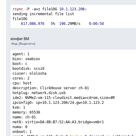
rsync
 -P -avz file10G 
10.1.123.206
:
sending incremental file list
file10G
617
,
086
,
976
5
%  
196
.29MB/s    
0
:
00
:
50
конфиг ВМ
Код:
[Выделить]
agent: 1
bios: seabios
boot: c
bootdisk: scsi0
ciuser: ololosha
cores: 2
cpu: host
description: ClickHouse server ch-01
hotplug: network,disk,usb
ide2: NVMe2:vm-115-cloudinit,media=cdrom,size=4M
ipconfig0: ip=10.1.123.206/24,gw=10.1.123.2
kvm: 1
memory: 65536
name: ch-01
net0: virtio=DA:8B:B7:52:AA:A3,bridge=vmbr1
numa: 0
onboot: 1