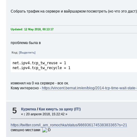
Собрать трафик на сервере и вайршарком посмотреть (но что это даст
Updated: 12 May 2018, 00:13:17
проблема была в
Код:
[Выделить]
net.ipv4.tcp_tw_reuse = 1
net.ipv4.tcp_tw_recycle = 1
изменил на 0 на сервере - все ок.
Кому интересно -
https://vincent.bernat.im/en/blog/2014-tcp-time-wait-state-
5
Курилка
/
Как кинуть за щеку (IT!)
«
:
20 апреля 2018, 15:22:42 »
https://twitter.com/i_am_romochka/status/986936174538383365?s=21
смешно местами