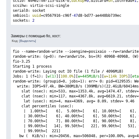
scsi0: NVMe2:vm-115-disk-0,
backup
=
0
,discard=
on
,iothread=
1
,
scsihw: virtio-scsi-single
serial0: socket
smbios1: 
uuid
=c9567916-c96f
-47
d8-bd77-ae448bb739ec
sockets: 
2
Замеры с помощью fio, хост:
Код:
[Выделить]
fio --name=random-write --ioengine=posixaio --rw=randwrite
random-write: (g=0): rw=randwrite, bs=(R) 4096B-4096B, (W)
fio-3.25
Starting 1 process
random-write: Laying out IO file (1 file / 4096MiB)
Jobs: 1 (f=1): [
w(1)
][
100.0%
][
w=445MiB/s
][
w=114k IOPS
][
eta
random-write: (groupid=0, jobs=1): err= 0: pid=4129535: We
  write: IOPS=97.4k, BW=380MiB/s (399MB/s)(22.4GiB/60414ms
    slat (nsec): min=533, max=1353.4k, avg=1474.47, stdev=
    clat (nsec): min=117, max=4367.8k, avg=6619.21, stdev=
     lat (usec): min=4, max=4369, avg= 8.09, stdev= 9.46
    clat percentiles (usec):
     |  1.00th=[    6],  5.00th=[    6], 10.00th=[    6], 
     | 30.00th=[    6], 40.00th=[    6], 50.00th=[    6], 
     | 70.00th=[    7], 80.00th=[    8], 90.00th=[    8], 
     | 99.00th=[   14], 99.50th=[   22], 99.90th=[   53], 
     | 99.99th=[  221]
   bw (  KiB/s): min=20456, max=506048, per=100.00%, avg=4