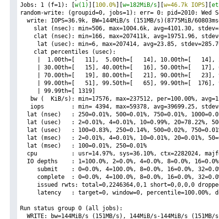
Jobs: 1 (f=1): [
w(1)
][
100.0%
][
w=182MiB/s
][
w=46.7k IOPS
][
et
random-write: (groupid=0, jobs=1): err= 0: pid=2010: Wed S
  write: IOPS=36.9k, BW=144MiB/s (151MB/s)(8775MiB/60803ms
    slat (nsec): min=506, max=1004.6k, avg=4101.30, stdev=
    clat (nsec): min=166, max=207411k, avg=19751.96, stdev
     lat (usec): min=6, max=207414, avg=23.85, stdev=285.7
    clat percentiles (usec):
     |  1.00th=[   11],  5.00th=[   14], 10.00th=[   14], 
     | 30.00th=[   15], 40.00th=[   16], 50.00th=[   17], 
     | 70.00th=[   19], 80.00th=[   21], 90.00th=[   23], 
     | 99.00th=[   51], 99.50th=[   65], 99.90th=[  176], 
     | 99.99th=[ 1319]
   bw (  KiB/s): min=17576, max=237512, per=100.00%, avg=1
   iops        : min= 4394, max=59378, avg=39699.25, stdev
  lat (nsec)   : 250=0.01%, 500=0.01%, 750=0.01%, 1000=0.0
  lat (usec)   : 2=0.01%, 4=0.01%, 10=0.99%, 20=78.22%, 50
  lat (usec)   : 100=0.83%, 250=0.14%, 500=0.02%, 750=0.01
  lat (msec)   : 2=0.01%, 4=0.01%, 10=0.01%, 20=0.01%, 50=
  lat (msec)   : 100=0.01%, 250=0.01%
  cpu          : usr=14.97%, sys=36.10%, ctx=2282024, majf
  IO depths    : 1=100.0%, 2=0.0%, 4=0.0%, 8=0.0%, 16=0.0%
     submit    : 0=0.0%, 4=100.0%, 8=0.0%, 16=0.0%, 32=0.0
     complete  : 0=0.0%, 4=100.0%, 8=0.0%, 16=0.0%, 32=0.0
     issued rwts: total=0,2246364,0,1 short=0,0,0,0 droppe
     latency   : target=0, window=0, percentile=100.00%, d
Run status group 0 (all jobs):
  WRITE: bw=144MiB/s (151MB/s), 144MiB/s-144MiB/s (151MB/s