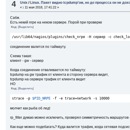
4
Unix
/
Linux. Пакет видно tcpdump'ом, но до процесса он не дох
«
:
11 мая 2018, 17:41:22 »
Сабж.
Есть некий nrpe на неком сервере. Порой при проверке
Код:
[Выделить]
/usr/lib64/nagios/plugins/check_nrpe -H сервер -c check_lo
соединение валится по таймауту.
Схема такая:
клиент - gw - сервер
Когда соединение отваливается по таймауту:
tcpdump на gw трафик от клиента в сторону сервера видит,
tcpdump на сервере трафик от клиента видит
НО
Код:
[Выделить]
strace -p 
$PID_NRPE
-f
-e
 trace=network 
-s
 10000
молчит как рыба об лед!
rp_filter думаю можно исключить, проверял симметричность маршрутов -
Как еще можно подебагать? Куда валится трафик, когда сетевая подсис