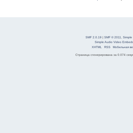
SMF 2.0.19
|
SMF © 2011
,
Simple
Simple Audio Video Embed
XHTML
RSS
Мобильная ве
Страница сгенерирована за 0.074 секун