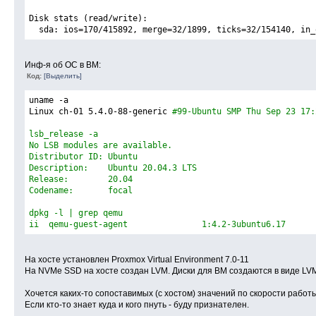
Disk stats (read/write):
  sda: ios=170/415892, merge=32/1899, ticks=32/154140, in_
Инф-я об ОС в ВМ:
Код:
[Выделить]
uname 
-a
Linux ch-01 5.4.0-88-generic 
#99-Ubuntu SMP Thu Sep 23 17:
lsb_release -a
No LSB modules are available.
Distributor ID:	Ubuntu
Description:	Ubuntu 20.04.3 LTS
Release:	20.04
Codename:	focal
dpkg -l | grep qemu
ii  qemu-guest-agent               1:4.2-3ubuntu6.17      
На хосте установлен Proxmox Virtual Environment 7.0-11
На NVMe SSD на хосте создан LVM. Диски для ВМ создаются в виде LVM-т
Хочется каких-то сопоставимых (с хостом) значений по скорости работы
Если кто-то знает куда и кого пнуть - буду признателен.