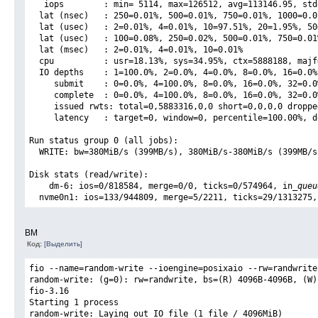
   iops        : min= 5114, max=126512, avg=113146.95, std
  lat (nsec)   : 250=0.01%, 500=0.01%, 750=0.01%, 1000=0.0
  lat (usec)   : 2=0.01%, 4=0.01%, 10=97.51%, 20=1.95%, 50
  lat (usec)   : 100=0.08%, 250=0.02%, 500=0.01%, 750=0.01
  lat (msec)   : 2=0.01%, 4=0.01%, 10=0.01%
  cpu          : usr=18.13%, sys=34.95%, ctx=5888188, majf
  IO depths    : 1=100.0%, 2=0.0%, 4=0.0%, 8=0.0%, 16=0.0%
     submit    : 0=0.0%, 4=100.0%, 8=0.0%, 16=0.0%, 32=0.0
     complete  : 0=0.0%, 4=100.0%, 8=0.0%, 16=0.0%, 32=0.0
     issued rwts: total=0,5883316,0,0 short=0,0,0,0 droppe
     latency   : target=0, window=0, percentile=100.00%, d
Run status group 0 (all jobs):
  WRITE: bw=380MiB/s (399MB/s), 380MiB/s-380MiB/s (399MB/s
Disk stats (read/write):
    dm-6: ios=0/818584, merge=0/0, ticks=0/574964, in
_queu
  nvme0n1: ios=133/944809, merge=5/2211, ticks=29/1313275,
ВМ
Код:
[Выделить]
fio --name=random-write --ioengine=posixaio --rw=randwrite
random-write: (g=0): rw=randwrite, bs=(R) 4096B-4096B, (W)
fio-3.16
Starting 1 process
random-write: Laying out IO file (1 file / 4096MiB)