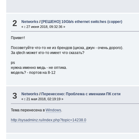
2
Networks
/
[РЕШЕНО] 10Gb/s ethernet switches (copper)
«
:
27 июня 2018, 09:32:36 »
Привет!
Посоветуйте что-то не из брендов (циска, джун - очень дорого).
За qtech может кто-то имеет что сказать?
ps
нужна именно медь - не оптика.
модель? - портов на 8-12
3
Networks
/
Перенесено: Проблема с именами ПК сети
«
:
21 мая 2018, 02:19:19 »
Тема перенесена в
Windows
.
http://sysadminz.ru/index.php?topic=14238.0