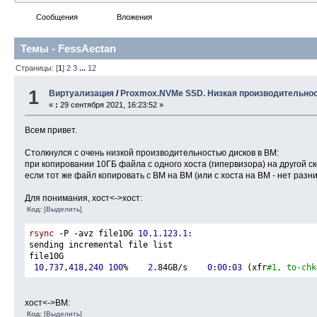
Сообщения
Темы
Вложения
Темы - FessAectan
Страницы: [
1
]
2
3
...
12
1
Виртуализация
/
Proxmox.NVMe SSD. Низкая производительно
«
:
29 сентября 2021, 16:23:52 »
Всем привет.
Столкнулся с очень низкой производительностью дисков в ВМ:
при копировании 10ГБ файла с одного хоста (гипервизора) на другой ско
если тот же файл копировать с ВМ на ВМ (или с хоста на ВМ - нет разн
Для понимания, хост<->хост:
Код:
[Выделить]
rsync
 -P -avz file10G 
10.1.123.1
:
sending incremental file list
file10G
10
,
737
,
418
,
240
100
%    
2
.84GB/s    
0
:
00
:
03
 (xfr
#1, to-chk
хост<->ВМ:
Код:
[Выделить]