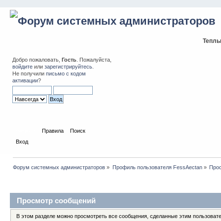
Теплы
Добро пожаловать,
Гость
. Пожалуйста,
войдите
или
зарегистрируйтесь
.
Не получили
письмо с кодом
активации
?
Начало
Правила
Поиск
Вход
Форум системных администраторов
»
Профиль пользователя FessAectan
»
Про
Профиль пользователя
Просмотр сообщений
В этом разделе можно просмотреть все сообщения, сделанные этим пользоват