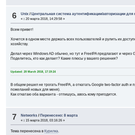
6
Unix
/
Центральная система аутентификации/авторизации для ni
«
:
20 марта 2018, 14:29:58 »
Всем привет!
Хочется в одном месте держать всех пользователей и рулить их досту
хозяйству.
Делал через Windows AD обычно, но тут и FreeIPA предлагают и через G
Поделитесь, кто как делает? Какие плюсы у вашего решения?
Updated: 20 March 2018, 17:19:24
В общем решил не трогать FreeIPA, а откатать Google two-factor auth и 
пожеланий новых для меня).
Как откатаю оба варианта - отпишусь, авось кому пригодится.
7
Networks
/
Перенесено: 8 марта
«
:
15 марта 2018, 03:16:26 »
Тема перенесена в
Курилка
.