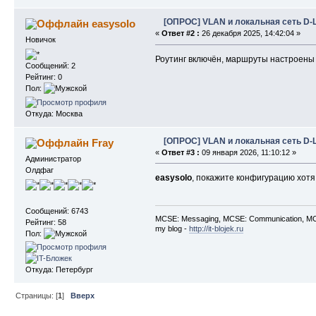
[ОПРОС] VLAN и локальная сеть D-L
easysolo
«
Ответ #2 :
26 декабря 2025, 14:42:04 »
Новичок
Роутинг включён, маршруты настроены
Сообщений: 2
Рейтинг: 0
Пол:
Откуда: Москва
[ОПРОС] VLAN и локальная сеть D-L
Fray
«
Ответ #3 :
09 января 2026, 11:10:12 »
Администратор
Олдфаг
easysolo
, покажите конфигурацию хотя
Сообщений: 6743
MCSE: Messaging, MCSE: Communication, MCS
Рейтинг: 58
my blog -
http://it-blojek.ru
Пол:
Откуда: Петербург
Страницы: [
1
]
Вверх