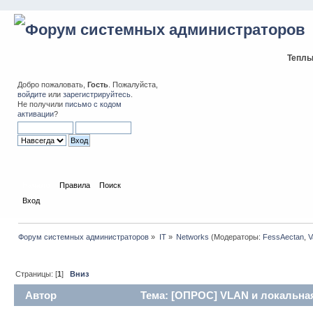
Теплы
Добро пожаловать,
Гость
. Пожалуйста,
войдите
или
зарегистрируйтесь
.
Не получили
письмо с кодом
активации
?
Начало
Правила
Поиск
Вход
Форум системных администраторов
»
IT
»
Networks
(Модераторы:
FessAectan
,
V
Страницы: [
1
]
Вниз
Автор
Тема: [ОПРОС] VLAN и локальная 