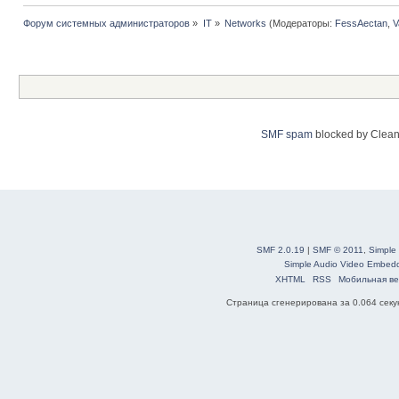
Форум системных администраторов
»
IT
»
Networks
(Модераторы:
FessAectan
,
V
SMF spam
blocked by Clean
SMF 2.0.19
|
SMF © 2011
,
Simple
Simple Audio Video Embed
XHTML
RSS
Мобильная ве
Страница сгенерирована за 0.064 секун