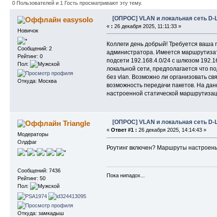
0 Пользователей и 1 Гость просматривают эту тему.
[ОПРОС] VLAN и локальная сеть D-L
easysolo
«
:
26 декабря 2025, 11:11:33 »
Новичок
Коллеги день добрый! Требуется ваша
Сообщений: 2
администратора. Имеется маршрутизато
Рейтинг: 0
подсети 192.168.4.0/24 с шлюзом 192.1
Пол:
локальной сети, предполагается что по
без vlan. Возможно ли организовать св
Откуда: Москва
возможность передачи пакетов. На данн
настроенной статической маршрутизац
[ОПРОС] VLAN и локальная сеть D-L
Triangle
«
Ответ #1 :
26 декабря 2025, 14:14:43 »
Модераторы
Олдфаг
Роутинг включен? Маршруты настроен
Сообщений: 7436
Пока нипадох...
Рейтинг: 50
Пол:
Откуда: замкадыш