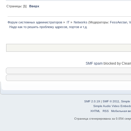
Страницы: [
1
]
Вверх
Форум системных администраторов
»
IT
»
Networks
(Модераторы:
FessAectan
,
V
  Надо как то решить проблему адресов, портов и т.д.
SMF spam
blocked by Clean
SMF 2.0.19
|
SMF © 2011
,
Simple
Simple Audio Video Embed
XHTML
RSS
Мобильная ве
Страница сгенерирована за 0.054 секун