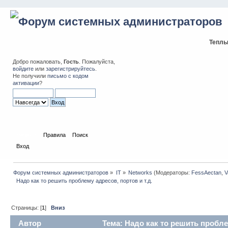
Теплы
Добро пожаловать,
Гость
. Пожалуйста,
войдите
или
зарегистрируйтесь
.
Не получили
письмо с кодом
активации
?
Начало
Правила
Поиск
Вход
Форум системных администраторов
»
IT
»
Networks
(Модераторы:
FessAectan
,
V
  Надо как то решить проблему адресов, портов и т.д.
Страницы: [
1
]
Вниз
Автор
Тема: Надо как то решить пробле