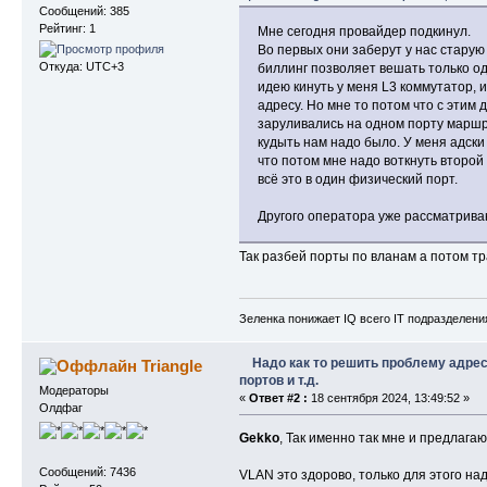
Сообщений: 385
Рейтинг: 1
Мне сегодня провайдер подкинул.
Во первых они заберут у нас старую 
Откуда: UTC+3
биллинг позволяет вешать только о
идею кинуть у меня L3 коммутатор, 
адресу. Но мне то потом что с этим 
заруливались на одном порту маршр
кудыть нам надо было. У меня адски
что потом мне надо воткнуть второ
всё это в один физический порт.
Другого оператора уже рассматрива
Так разбей порты по вланам а потом тр
Зеленка понижает IQ всего IT подразделения
Надо как то решить проблему адрес
Triangle
портов и т.д.
Модераторы
«
Ответ #2 :
18 сентября 2024, 13:49:52 »
Олдфаг
Gekko
, Так именно так мне и предлага
Сообщений: 7436
VLAN это здорово, только для этого над