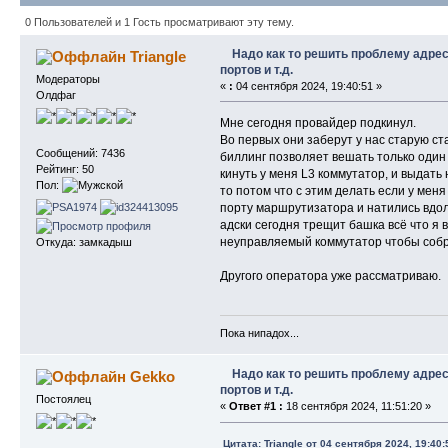
1418 раз)
0 Пользователей и 1 Гость просматривают эту тему.
Надо как то решить проблему адрес
Triangle
портов и т.д.
Модераторы
«
:
04 сентября 2024, 19:40:51 »
Олдфаг
Мне сегодня провайдер подкинул.
Во первых они заберут у нас старую ста
Сообщений: 7436
биллинг позволяет вешать только один
Рейтинг: 50
кинуть у меня L3 коммутатор, и выдать
Пол:
то потом что с этим делать если у мен
порту маршрутизатора и натились вдол
адски сегодня трещит башка всё что я 
неуправляемый коммутатор чтобы собра
Откуда: замкадыш
Другого оператора уже рассматриваю.
Пока нипадох...
Надо как то решить проблему адрес
Gekko
портов и т.д.
Постоялец
«
Ответ #1 :
18 сентября 2024, 11:51:20 »
Цитата: Triangle от 04 сентября 2024, 19:40: