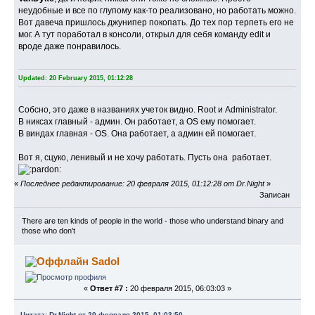
неудобные и все по глупому как-то реализовано, но работать можно.
Вот давеча пришлось джунипер покопать. До тех пор терпеть его не
мог. А тут поработал в консоли, открыл для себя команду edit и
вроде даже понравилось.
Updated: 20 February 2015, 01:12:28
Собсно, это даже в названиях учеток видно. Root и Administrator.
В никсах главный - админ. Он работает, а OS ему помогает.
В виндах главная - OS. Она работает, а админ ей помогает.
Вот я, сцуко, ленивый и не хочу работать. Пусть она работает.
«
Последнее редактирование: 20 февраля 2015, 01:12:28 от Dr.Night
»
Записан
There are ten kinds of people in the world - those who understand binary and
those who don't
Sadol
«
Ответ #7 :
20 февраля 2015, 06:03:03 »
Цитата: Dr.Night от 20 февраля 2015, 01:03:50