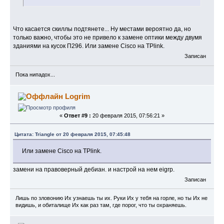
Что касается скиллы подтянете... Ну местами вероятно да, но
только важно, чтобы это не привело к замене оптики между двумя
зданиями на кусок П296. Или замене Cisco на TPlink.
Записан
Пока нипадох...
Logrim
«
Ответ #9 :
20 февраля 2015, 07:56:21 »
Цитата: Triangle от 20 февраля 2015, 07:45:48
Или замене Cisco на TPlink.
замени на правоверный дебиан. и настрой на нем eigrp.
Записан
Лишь по зловонию Их узнаешь ты их. Руки Их у тебя на горле, но ты Их не
видишь, и обиталище Их как раз там, где порог, что ты охраняешь.