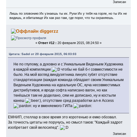
Записан
Лишь по зловонию Их узнаешь ты их. Руки Их у тебя на горле, но ты Их не
видишь, и обиталище Их как раз там, где порог, что ты охраняешь.
diggerzz
«
Ответ #12 :
20 февраля 2015, 08:24:50 »
Цитата: Sadol от 20 февраля 2015, 06:03:03
Не по глупому, а духовно и с Уникальным Виденьем Художника
в каждой компиляции
чтобы не бай б-г совместимости не
было. На мой взгляд виндузятника линупс губят отсутствие
стандартизации (каждая команда обладает своим Уникальным
Виденьем Художника на идеальную ОС, куча несовместимых
дистрибутивов, и вроде софта написано вагон, но как
ткнёшься там не доделано, сям не дописано, ну и костыли
канеш
), отсутствие сред разработки ал-я Access
ну и вменяемого ГИПа
ЕМНИП, стеллар в свое время это коротенько и емко обозвал.
За точность цитаты не поручусь, но смысл таков: "Каждый задрот
изобретает свой велосипед".
Записан