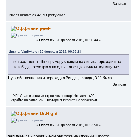
Записан
Not as ultimate as 42, but pretty close...
ppsh
«
Ответ #5 :
20 февраля 2015, 01:00:44 »
Цитата: VanDyke от 20 февраля 2015, 00:55:28
вот заставят тебя к примеру с винды на линукс переходить (а
то и бсд), посмотрю я на одни плюсы да скиллы подтянутые
Ну , собственно так и переходил.Винда , правда , 3.11 была
Записан
-ЦУП! У нас вышел из строя компьютер! Что делать??
-Играйте на запасном! Повторяю! Играйте на запасном!
Dr.Night
«
Ответ #6 :
20 февраля 2015, 01:03:50 »
VanDyke
, да и пофиг. никсы они тоже не сложные. Просто