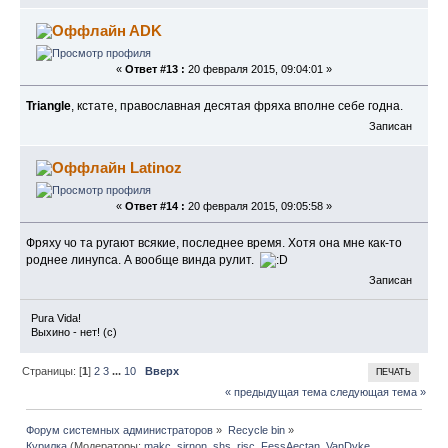
ADK
«
Ответ #13 :
20 февраля 2015, 09:04:01 »
Triangle
, кстате, православная десятая фряха вполне себе годна.
Записан
Latinoz
«
Ответ #14 :
20 февраля 2015, 09:05:58 »
Фряху чо та ругают всякие, последнее время. Хотя она мне как-то
роднее линупса. А вообще винда рулит.
Записан
Pura Vida!
Выхино - нет! (с)
Страницы: [
1
]
2
3
...
10
Вверх
ПЕЧАТЬ
« предыдущая тема
следующая тема »
Форум системных администраторов
»
Recycle bin
»
Курилка
(Модераторы:
makc
,
sirnon
,
shs
,
risc
,
FessAectan
,
VanDyke
,