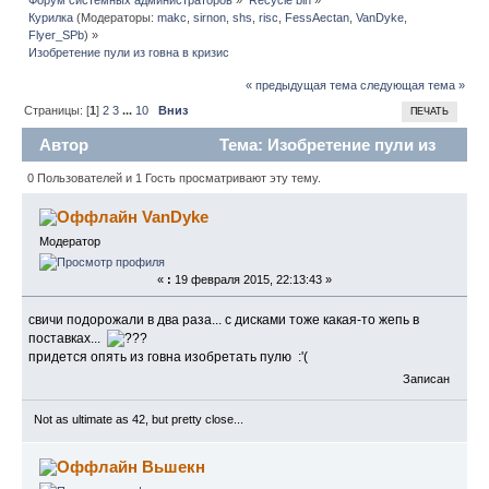
Курилка
(Модераторы:
makc
,
sirnon
,
shs
,
risc
,
FessAectan
,
VanDyke
,
Flyer_SPb
) »
Изобретение пули из говна в кризис
« предыдущая тема
следующая тема »
Страницы: [
1
]
2
3
...
10
Вниз
ПЕЧАТЬ
Автор
Тема: Изобретение пули из
говна в кризис (Прочитано 32145 раз)
0 Пользователей и 1 Гость просматривают эту тему.
VanDyke
Модератор
«
:
19 февраля 2015, 22:13:43 »
свичи подорожали в два раза... с дисками тоже какая-то жепь в
поставках...
придется опять из говна изобретать пулю :'(
Записан
Not as ultimate as 42, but pretty close...
Вьшекн