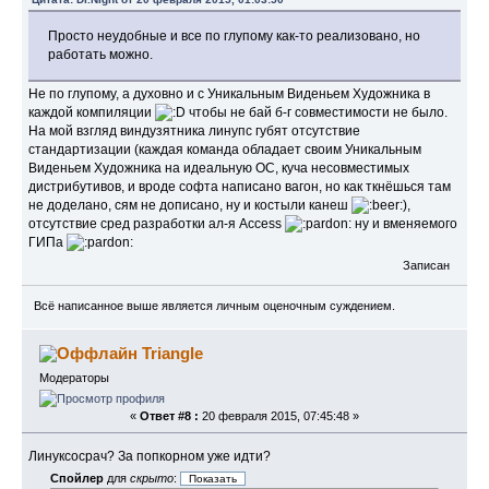
Просто неудобные и все по глупому как-то реализовано, но
работать можно.
Не по глупому, а духовно и с Уникальным Виденьем Художника в
каждой компиляции
чтобы не бай б-г совместимости не было.
На мой взгляд виндузятника линупс губят отсутствие
стандартизации (каждая команда обладает своим Уникальным
Виденьем Художника на идеальную ОС, куча несовместимых
дистрибутивов, и вроде софта написано вагон, но как ткнёшься там
не доделано, сям не дописано, ну и костыли канеш
),
отсутствие сред разработки ал-я Access
ну и вменяемого
ГИПа
Записан
Всё написанное выше является личным оценочным суждением.
Triangle
Модераторы
«
Ответ #8 :
20 февраля 2015, 07:45:48 »
Линуксосрач? За попкорном уже идти?
Спойлер
для
скрыто
: