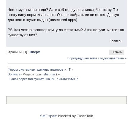
Чего ему от меня надо? Да, в веб-морду логинился, без толку. Т.е.
почту вижу нормально, а вот Outlook забрать ее не может. Доступ
для него в нгугле выдан (unsecured apps)
PS. Как можно с саппортом гугла связаться? И как получить ответ по
существу от них?
Записан
Страницы: [
1
]
Вверх
ПЕЧАТЬ
« предыдущая тема
следующая тема »
Форум системных администраторов
»
IT
»
Software
(Модераторы:
shs
,
risc
) »
  Gmail перестал пускать на POP3/IMAP/SMTP
SMF spam
blocked by CleanTalk