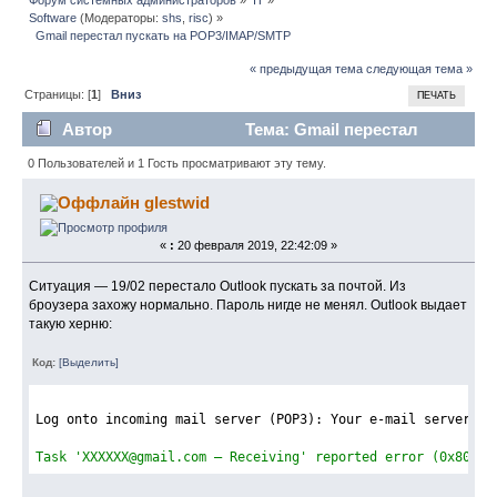
Software
(Модераторы:
shs
,
risc
) »
  Gmail перестал пускать на POP3/IMAP/SMTP
« предыдущая тема
следующая тема »
Страницы: [
1
]
Вниз
ПЕЧАТЬ
Автор
Тема: Gmail перестал
пускать на POP3/IMAP/SMTP (Прочитано 1910 раз)
0 Пользователей и 1 Гость просматривают эту тему.
glestwid
«
:
20 февраля 2019, 22:42:09 »
Ситуация — 19/02 перестало Outlook пускать за почтой. Из
броузера захожу нормально. Пароль нигде не менял. Outlook выдает
такую херню:
Код:
[Выделить]
Log onto incoming mail server (POP3): Your e-mail server re
Task 'XXXXXX@gmail.com — Receiving' reported error (0x800CC