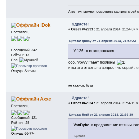
А вот тут можно посмотреть картины моей 
Здрасте!
IDok
«
Ответ #42933 :
21 апреля 2014, 21:54:07 »
Постоялец
Цитата: rjhdby от 21 апреля 2014, 21:52:23
Сообщений: 342
У 126-го стажировался
Рейтинг: 13
Пол:
ооо, гурууу! *бьет поклоны
и кстати ответь на вопрос - чо серый л
Откуда: Samara
не кажись. будь.
Здрасте!
Axxe
«
Ответ #42934 :
21 апреля 2014, 21:54:19 »
Постоялец
Цитата: Retif от 21 апреля 2014, 21:36:39
Сообщений: 121
Рейтинг: 28
VanDyke
, в продолжение пятничного
Откуда: 66-77-..
Цитата