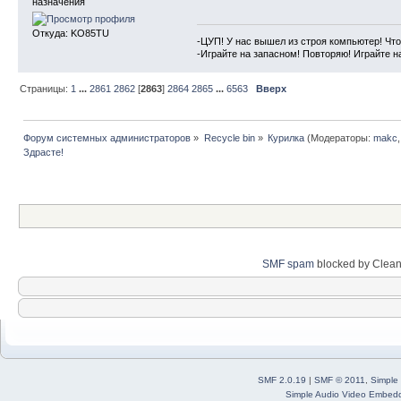
назначения
Откуда: KO85TU
-ЦУП! У нас вышел из строя компьютер! Что
-Играйте на запасном! Повторяю! Играйте н
Страницы:
1
...
2861
2862
[
2863
]
2864
2865
...
6563
Вверх
Форум системных администраторов
»
Recycle bin
»
Курилка
(Модераторы:
makc
Здрасте!
SMF spam
blocked by Clean
SMF 2.0.19
|
SMF © 2011
,
Simple
Simple Audio Video Embed