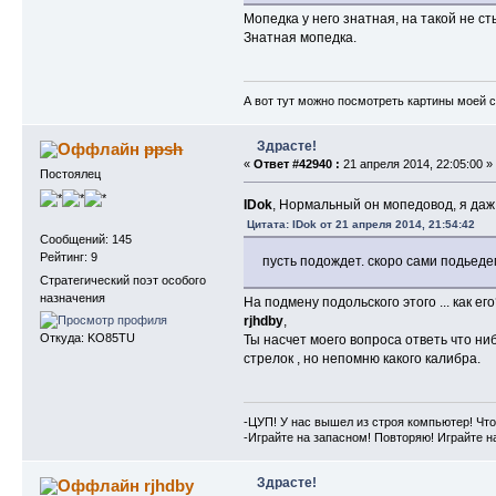
Мопедка у него знатная, на такой не ст
Знатная мопедка.
А вот тут можно посмотреть картины моей 
Здрасте!
ppsh
«
Ответ #42940 :
21 апреля 2014, 22:05:00 »
Постоялец
IDok
, Нормальный он мопедовод, я даж 
Цитата: IDok от 21 апреля 2014, 21:54:42
Сообщений: 145
Рейтинг: 9
пусть подождет. скоро сами подьед
Стратегический поэт особого
назначения
На подмену подольского этого ... как ег
rjhdby
,
Откуда: KO85TU
Ты насчет моего вопроса ответь что ниб
стрелок , но непомню какого калибра.
-ЦУП! У нас вышел из строя компьютер! Что
-Играйте на запасном! Повторяю! Играйте н
Здрасте!
rjhdby