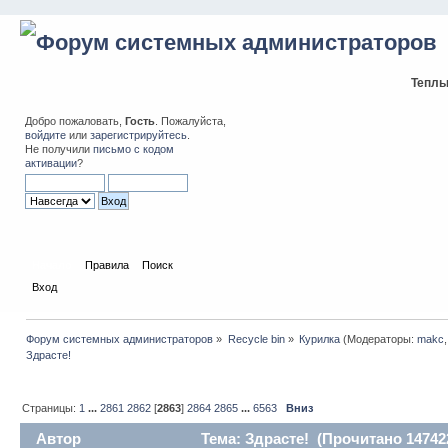
Теплы
Добро пожаловать,
Гость
. Пожалуйста,
войдите
или
зарегистрируйтесь
.
Не получили
письмо с кодом
активации
?
Начало
Правила
Поиск
Вход
Форум системных администраторов
»
Recycle bin
»
Курилка
(Модераторы:
makc
Здрасте!
Страницы:
1
...
2861
2862
[
2863
]
2864
2865
...
6563
Вниз
Автор
Тема: Здрасте! (Прочитано 147422