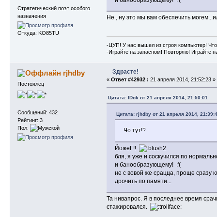
Стратегический поэт особого
назначения
Не , ну это мы вам обеспечить могем...и
Откуда: KO85TU
-ЦУП! У нас вышел из строя компьютер! Что
-Играйте на запасном! Повторяю! Играйте н
Здрасте!
rjhdby
«
Ответ #42932 :
21 апреля 2014, 21:52:23 »
Постоялец
Цитата: IDok от 21 апреля 2014, 21:50:01
Сообщений: 432
Цитата: rjhdby от 21 апреля 2014, 21:39:
Рейтинг: 3
Пол:
Чо тут!?
ЙожеГ!!
бля, я уже и соскучился по нормал
и банообразующему! :'(
не с вовой же срацца, проще сразу к
дрочить по памяти...
Та нивапрос. Я в последнее время срач
стажировался.