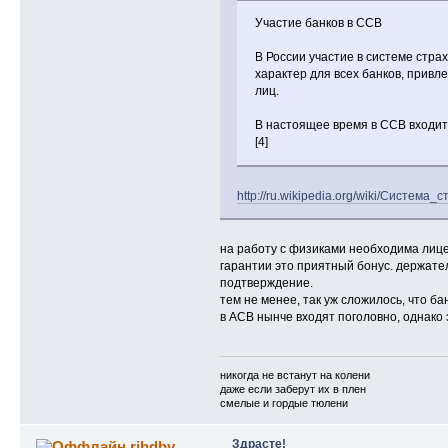
Участие банков в ССВ
В России участие в системе стра
характер для всех банков, прив
лиц.
В настоящее время в ССВ входит 
[4]
http://ru.wikipedia.org/wiki/Система
на работу с физиками необходима лице
гарантии это приятный бонус. держате
подтверждение.
тем не менее, так уж сложилось, что б
в АСВ нынче входят поголовно, однако 
никогда не встанут на колени
даже если заберут их в плен
смелые и гордые тюлени
Здрасте!
rjhdby