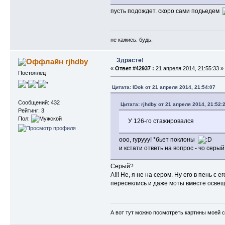
пусть подождет. скоро сами подьедем
не кажись. будь.
Здрасте!
rjhdby
«
Ответ #42937 :
21 апреля 2014, 21:55:33 »
Постоялец
Цитата: IDok от 21 апреля 2014, 21:54:07
Сообщений: 432
Цитата: rjhdby от 21 апреля 2014, 21:52:
Рейтинг: 3
Пол:
У 126-го стажировался
ооо, гурууу! *бьет поклоны
и кстати ответь на вопрос - чо серы
Серый?
А!!! Не, я не на сером. Ну его в пень с
пересеклись и даже моты вместе осве
А вот тут можно посмотреть картины моей 