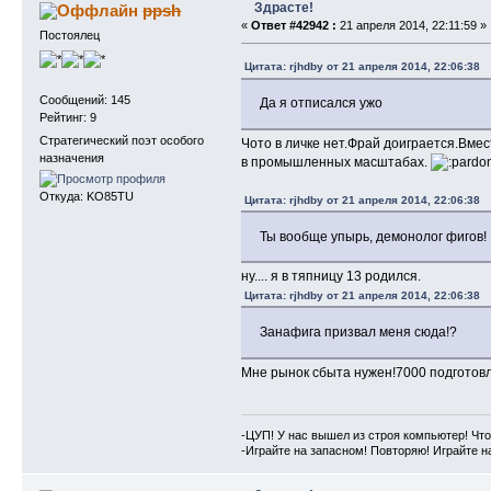
Здрасте!
ppsh
«
Ответ #42942 :
21 апреля 2014, 22:11:59 »
Постоялец
Цитата: rjhdby от 21 апреля 2014, 22:06:38
Сообщений: 145
Да я отписался ужо
Рейтинг: 9
Стратегический поэт особого
Чото в личке нет.Фрай доиграется.Вмес
назначения
в промышленных масштабах.
Откуда: KO85TU
Цитата: rjhdby от 21 апреля 2014, 22:06:38
Ты вообще упырь, демонолог фигов!
ну.... я в тяпницу 13 родился.
Цитата: rjhdby от 21 апреля 2014, 22:06:38
Занафига призвал меня сюда!?
Мне рынок сбыта нужен!7000 подготовл
-ЦУП! У нас вышел из строя компьютер! Что
-Играйте на запасном! Повторяю! Играйте н