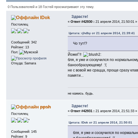
0 Пользователей и 18 Гостей просматривают эту тему.
Здрасте!
IDok
«
Ответ #42930 :
21 апреля 2014, 21:50:01 »
Постоялец
Цитата: rjhdby от 21 апреля 2014, 21:39:41
Сообщений: 342
Чо тут!?
Рейтинг: 13
Пол:
ЙожеГ!!
бля, я уже и соскучился по нормально
Откуда: Samara
банообразующему! :'(
не с вовой же срацца, проще сразу клав
памяти...
не кажись. будь.
Здрасте!
ppsh
«
Ответ #42931 :
21 апреля 2014, 21:51:33 »
Постоялец
Цитата: IDok от 21 апреля 2014, 21:50:01
Сообщений: 145
бля, я уже и соскучился по нормал
Рейтинг: 9
и банообразующему! :'(