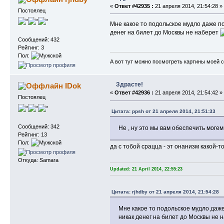
«
Ответ #42935 :
21 апреля 2014, 21:54:28 »
Постоялец
Мне какое то подольское мудло даже по
денег на билет до Москвы не наберет
Сообщений: 432
Рейтинг: 3
Пол:
А вот тут можно посмотреть картины моей 
Здрасте!
IDok
«
Ответ #42936 :
21 апреля 2014, 21:54:42 »
Постоялец
Цитата: ppsh от 21 апреля 2014, 21:51:33
Сообщений: 342
Не , ну это мы вам обеспечить могем
Рейтинг: 13
Пол:
да с тобой срацца - эт онанизм какой-то
Откуда: Samara
Updated: 21 April 2014, 22:55:23
Цитата: rjhdby от 21 апреля 2014, 21:54:28
Мне какое то подольское мудло даже
никак денег на билет до Москвы не 