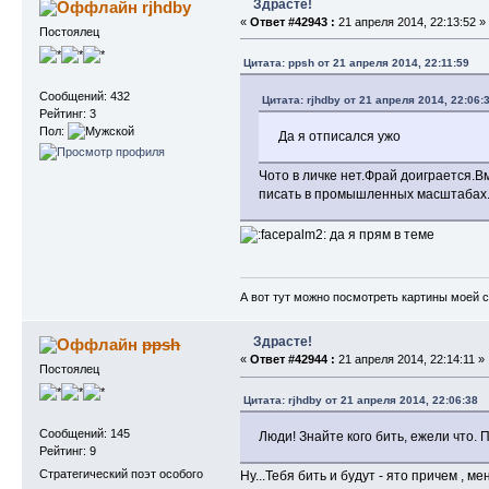
Здрасте!
rjhdby
«
Ответ #42943 :
21 апреля 2014, 22:13:52 »
Постоялец
Цитата: ppsh от 21 апреля 2014, 22:11:59
Сообщений: 432
Цитата: rjhdby от 21 апреля 2014, 22:06:
Рейтинг: 3
Пол:
Да я отписался ужо
Чото в личке нет.Фрай доиграется.В
писать в промышленных масштабах
да я прям в теме
А вот тут можно посмотреть картины моей 
Здрасте!
ppsh
«
Ответ #42944 :
21 апреля 2014, 22:14:11 »
Постоялец
Цитата: rjhdby от 21 апреля 2014, 22:06:38
Сообщений: 145
Люди! Знайте кого бить, ежели что.
Рейтинг: 9
Стратегический поэт особого
Ну...Тебя бить и будут - ято причем , м