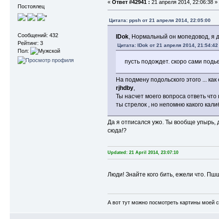
«
Ответ #42941 :
21 апреля 2014, 22:06:38 »
Постоялец
Цитата: ppsh от 21 апреля 2014, 22:05:00
Сообщений: 432
IDok
, Нормальный он мопедовод, я д
Рейтинг: 3
Цитата: IDok от 21 апреля 2014, 21:54:42
Пол:
пусть подождет. скоро сами под
На подмену подольского этого ... как
rjhdby
,
Ты насчет моего вопроса ответь что 
ты стрелок , но непомню какого кали
Да я отписался ужо. Ты вообще упырь,
сюда!?
Updated: 21 April 2014, 23:07:10
Люди! Знайте кого бить, ежели что. П
А вот тут можно посмотреть картины моей 