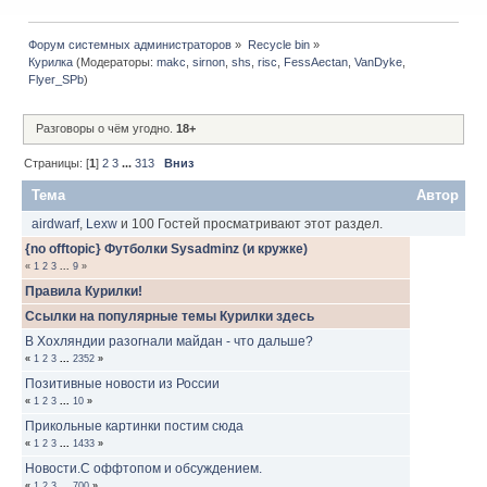
Форум системных администраторов
»
Recycle bin
»
Курилка
(Модераторы:
makc
,
sirnon
,
shs
,
risc
,
FessAectan
,
VanDyke
,
Flyer_SPb
)
Разговоры о чём угодно.
18+
Страницы: [
1
]
2
3
...
313
Вниз
Тема
Автор
airdwarf
,
Lexw
и 100 Гостей просматривают этот раздел.
{no offtopic} Футболки Sysadminz (и кружке)
«
1
2
3
...
9
»
Правила Курилки!
Ссылки на популярные темы Курилки здесь
В Хохляндии разогнали майдан - что дальше?
«
1
2
3
...
2352
»
Позитивные новости из России
«
1
2
3
...
10
»
Прикольные картинки постим сюда
«
1
2
3
...
1433
»
Новости.С оффтопом и обсуждением.
«
1
2
3
...
700
»