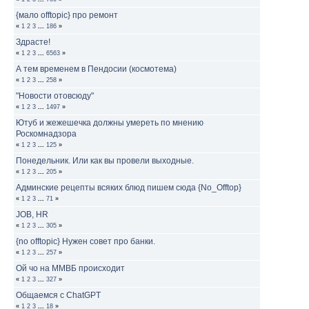
{мало offtopic} про ремонт
«
1
2
3
...
186
»
Здрасте!
«
1
2
3
...
6563
»
А тем временем в Пендосии (космотема)
«
1
2
3
...
258
»
"Новости отовсюду"
«
1
2
3
...
1497
»
Ютуб и жежешечка должны умереть по мнению
Роскомнадзора
«
1
2
3
...
125
»
Понедельник. Или как вы провели выходные.
«
1
2
3
...
205
»
Админские рецепты всяких блюд пишем сюда {No_Offtop}
«
1
2
3
...
71
»
JOB, HR
«
1
2
3
...
305
»
{no offtopic} Нужен совет про банки.
«
1
2
3
...
257
»
Ой чо на ММВБ происходит
«
1
2
3
...
327
»
Общаемся с ChatGPT
«
1
2
3
...
18
»