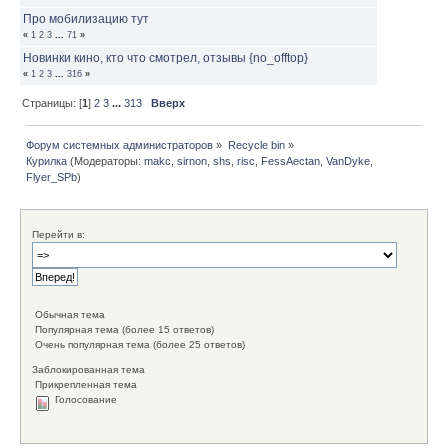
Про мобилизацию тут
«
1
2
3
...
71
»
Новинки кино, кто что смотрел, отзывы {no_offtop}
«
1
2
3
...
316
»
Страницы: [
1
]
2
3
...
313
Вверх
Форум системных администраторов
»
Recycle bin
»
Курилка
(Модераторы:
makc
,
sirnon
,
shs
,
risc
,
FessAectan
,
VanDyke
,
Flyer_SPb
)
Перейти в:
Обычная тема
Популярная тема (более 15 ответов)
Очень популярная тема (более 25 ответов)
Заблокированная тема
Прикрепленная тема
Голосование