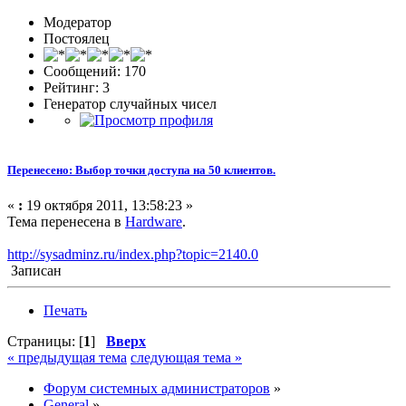
Модератор
Постоялец
Сообщений: 170
Рейтинг: 3
Генератор случайных чисел
Перенесено: Выбор точки доступа на 50 клиентов.
«
:
19 октября 2011, 13:58:23 »
Тема перенесена в
Hardware
.
http://sysadminz.ru/index.php?topic=2140.0
Записан
Печать
Страницы: [
1
]
Вверх
« предыдущая тема
следующая тема »
Форум системных администраторов
»
General
»