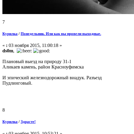
7
Курилка
/
Понедельник. Или как вы провели выходные.
«
:
03 ноября 2015, 11:00:18 »
ds0m
,
Плановый выезд на природу 31-1
Аликаев камень, район Красноуфимска
И эпический железнодорожный виадук. Разъезд
Пудлинговый.
8
Курилка
/
Здрасте!
«
:
03 ноября 2015, 10:53:21 »