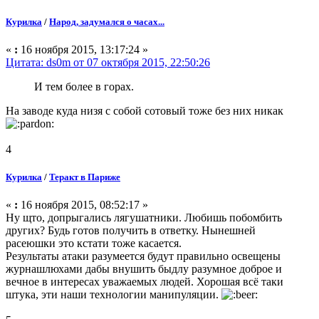
Курилка
/
Народ, задумался о часах...
«
:
16 ноября 2015, 13:17:24 »
Цитата: ds0m от 07 октября 2015, 22:50:26
И тем более в горах.
На заводе куда низя с собой сотовый тоже без них никак
4
Курилка
/
Теракт в Париже
«
:
16 ноября 2015, 08:52:17 »
Ну щто, допрыгались лягушатники. Любишь побомбить
других? Будь готов получить в ответку. Нынешней
расеюшки это кстати тоже касается.
Результаты атаки разумеется будут правильно освещены
журнашлюхами дабы внушить быдлу разумное доброе и
вечное в интересах уважаемых людей. Хорошая всё таки
штука, эти наши технологии манипуляции.