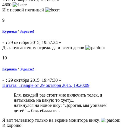
4600
И с первой пятницей
9
Курилка
/
Здрасте!
«
:
29 октября 2015, 19:57:24 »
Дык телеантенну отрежь да и всего делов
10
Курилка
/
Здрасте!
«
:
29 октября 2015, 19:47:30 »
Цитата: Triangle от 29 октября 2015, 19:20:09
Бля, каждый раз стоит мне включить телек, я
натыкаюсь на какую то хуету...
наткнулся на новое шоу: "Дорогая, мы убиваем
детей"... бля, ебаааать...
Я вот телевизор только на экране монитора вижу.
И хорошо.