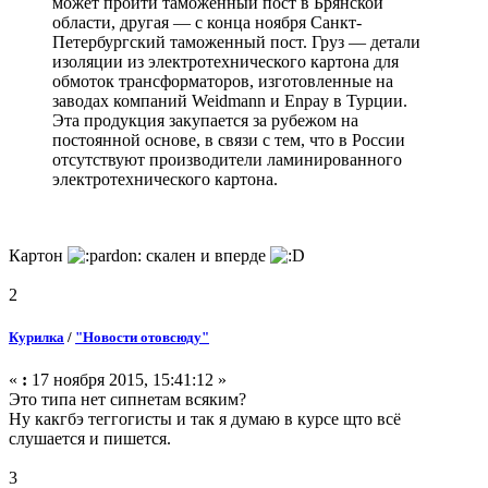
может пройти таможенный пост в Брянской
области, другая — с конца ноября Санкт-
Петербургский таможенный пост. Груз — детали
изоляции из электротехнического картона для
обмоток трансформаторов, изготовленные на
заводах компаний Weidmann и Enpay в Турции.
Эта продукция закупается за рубежом на
постоянной основе, в связи с тем, что в России
отсутствуют производители ламинированного
электротехнического картона.
Картон
скален и вперде
2
Курилка
/
"Новости отовсюду"
«
:
17 ноября 2015, 15:41:12 »
Это типа нет сипнетам всяким?
Ну какгбэ теггогисты и так я думаю в курсе щто всё
слушается и пишется.
3