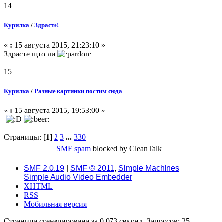
14
Курилка
/
Здрасте!
«
:
15 августа 2015, 21:23:10 »
Здрасте щто ли
15
Курилка
/
Разные картинки постим сюда
«
:
15 августа 2015, 19:53:00 »
Страницы: [
1
]
2
3
...
330
SMF spam
blocked by CleanTalk
SMF 2.0.19
|
SMF © 2011
,
Simple Machines
Simple Audio Video Embedder
XHTML
RSS
Мобильная версия
Страница сгенерирована за 0.073 секунд. Запросов: 25.