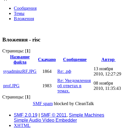
Сообщения
Темы
Вложения
Вложения - risc
Страницы: [
1
]
Название
Скачано
Сообщение
Автор
файла
13 ноября
sysadminzRF.JPG
1864
Re: .рф
2010, 12:27:29
Re: Уведомления
08 ноября
prof.JPG
1983
об ответах в
2010, 11:35:43
темах.
Страницы: [
1
]
SMF spam
blocked by CleanTalk
SMF 2.0.19
|
SMF © 2011
,
Simple Machines
Simple Audio Video Embedder
XHTML