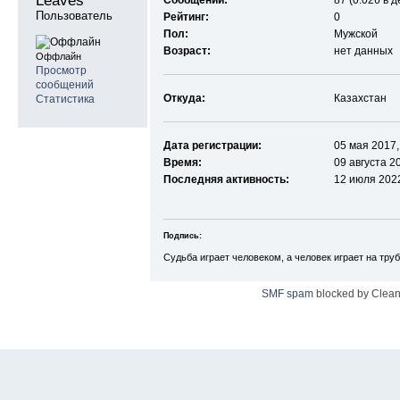
Leaves 
Сообщений:
87 (0.026 в д
Пользователь
Рейтинг:
0
Пол:
Мужской
Возраст:
нет данных
Оффлайн
Просмотр
сообщений
Откуда:
Казахстан
Статистика
Дата регистрации:
05 мая 2017,
Время:
09 августа 2
Последняя активность:
12 июля 2022
Подпись:
Судьба играет человеком, а человек играет на тру
SMF spam
blocked by Clean