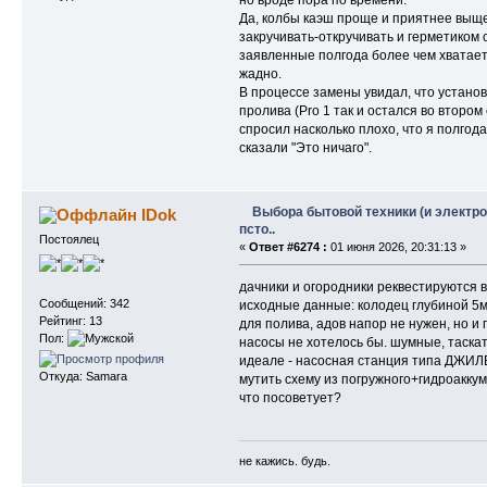
но вроде пора по времени.
Да, колбы каэш проще и приятнее выще
закручивать-откручивать и герметиком 
заявленные полгода более чем хватает
жадно.
В процессе замены увидал, что устано
пролива (Pro 1 так и остался во втором 
спросил насколько плохо, что я полгода
сказали "Это ничаго".
Выбора бытовой техники (и электро
IDok
псто..
Постоялец
«
Ответ #6274 :
01 июня 2026, 20:31:13 »
дачники и огородники реквестируются в
Сообщений: 342
исходные данные: колодец глубиной 5м,
Рейтинг: 13
для полива, адов напор не нужен, но и
Пол:
насосы не хотелось бы. шумные, таскать
идеале - насосная станция типа ДЖИ
Откуда: Samara
мутить схему из погружного+гидроаккум
что посоветует?
не кажись. будь.