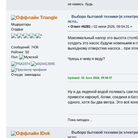
не кажись. будь.
Выбора бытовой техники (и электро
Triangle
псто..
Модераторы
«
Ответ #6281 :
02 июня 2026, 09:54:31 »
Олдфаг
Максимальный напор это высота столб
создать это насос будучи новеньким в
Сообщений: 7436
выходному отверстию насоса... при это
Рейтинг: 50
Пол:
Чуешь к чему я веду?
Откуда: замкадыш
Updated: 02 June 2026, 09:58:37
Ну и да ледяной водой поливать сам п
привезти нврокуб, бочки, соедини в ба
одного, хотя бы два метра. Это всё кон
Пока нипадох...
Выбора бытовой техники (и электро
IDok
псто..