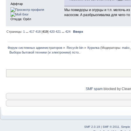
Аффтар
Мы помидоры и огурцы и т.п. мелочь из 
насосом. А разбрызгивалка для чего-то
Откуда: Орёл
Страницы:
1
...
417
418
[
419
]
420
421
...
424
Вверх
Форум системных администраторов
»
Recycle bin
»
Курилка
(Модераторы:
makc
  Выбора бытовой техники (и электроники) псто..
SMF spam
blocked by Clean
SMF 2.0.19
|
SMF © 2011
,
Simple