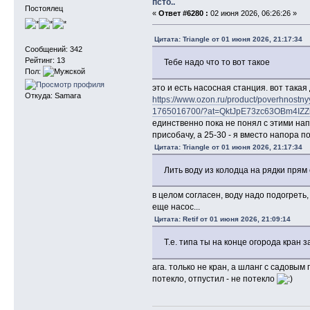
псто..
Постоялец
«
Ответ #6280 :
02 июня 2026, 06:26:26 »
Цитата: Triangle от 01 июня 2026, 21:17:34
Сообщений: 342
Рейтинг: 13
Тебе надо что то вот такое
Пол:
это и есть насосная станция. вот такая 
Откуда: Samara
https://www.ozon.ru/product/poverhnostny
1765016700/?at=QktJpE73zc63OBm4IZ
единственно пока не понял с этими на
присобачу, а 25-30 - я вместо напора п
Цитата: Triangle от 01 июня 2026, 21:17:34
Лить воду из колодца на рядки прям 
в целом согласен, воду надо подогреть,
еще насос...
Цитата: Retif от 01 июня 2026, 21:09:14
Т.е. типа ты на конце огорода кран 
ага. только не кран, а шланг с садовы
потекло, отпустил - не потекло