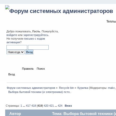
Теплы
Добро пожаловать,
Гость
. Пожалуйста,
войдите
или
зарегистрируйтесь
.
Не получили
письмо с кодом
активации
?
Начало
Правила
Поиск
Вход
Форум системных администраторов
»
Recycle bin
»
Курилка
(Модераторы:
makc
  Выбора бытовой техники (и электроники) псто..
Страницы:
1
...
417
418
[
419
]
420
421
...
424
Вниз
Автор
Тема: Выбора бытовой техники (и