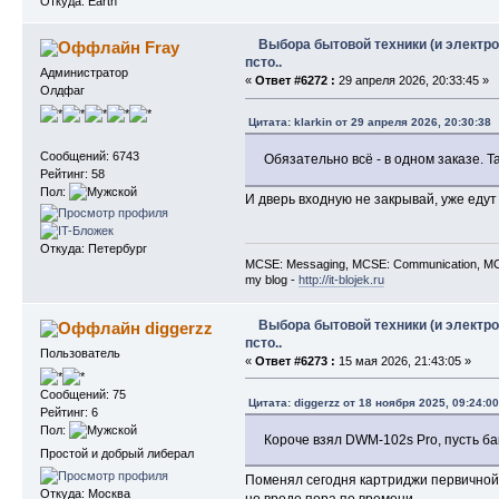
Откуда: Earth
Выбора бытовой техники (и электро
Fray
псто..
Администратор
«
Ответ #6272 :
29 апреля 2026, 20:33:45 »
Олдфаг
Цитата: klarkin от 29 апреля 2026, 20:30:38
Сообщений: 6743
Обязательно всё - в одном заказе. Т
Рейтинг: 58
Пол:
И дверь входную не закрывай, уже еду
Откуда: Петербург
MCSE: Messaging, MCSE: Communication, MCS
my blog -
http://it-blojek.ru
Выбора бытовой техники (и электро
diggerzz
псто..
Пользователь
«
Ответ #6273 :
15 мая 2026, 21:43:05 »
Сообщений: 75
Цитата: diggerzz от 18 ноября 2025, 09:24:00
Рейтинг: 6
Пол:
Короче взял DWM-102s Pro, пусть б
Простой и добрый либерал
Поменял сегодня картриджи первичной оч
Откуда: Москва