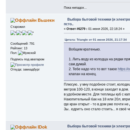
Пока нипадох...
Выбора бытовой техники (и электро
Вьшекн
псто..
Старожил
«
Ответ #6279 :
01 июня 2026, 22:18:24 »
Цитата: Triangle от 01 июня 2026, 21:17:34
Сообщений: 791
Рейтинг: 13
Вобщем кратенько.
Пол:
1. Лить воду из колодца на рядки пря
Подпись под аватаром
сам думай.
2. Тебе надо что то вот такое
https://
Откуда: замкадбург
клапан на конец.
Плюсую.. у мну подобное стоит, колодец
метров 100-120, в конце заходит в дом.
в удобном месте. Для теплицы куб с ка
Накопительный бак на 18 или 20л, впри
где кран открыт - то в дом уже почти не
Зы.. едритъ оно стало стоить... я своё
Выбора бытовой техники (и электро
IDok