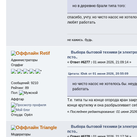
но в деревню брали типа того:
спасибо, учту. но чисто насос не хотело
любят работать
не кажись. будь.
Выбора бытовой техники (и электро
Retif
псто..
Администраторы
«
Ответ #6277 :
01 июня 2026, 21:09:14 »
Олдфаг
Цитата: IDok от 01 июня 2026, 20:55:09
Сообщений: 9210
но чисто насос не хотелось бы. неуд
Рейтинг: 89
работать
Пол:
Аффтар
Т.е. типа ты на конце огорода кран зак
конце крутилку и она разбрызгивает се
«
Последнее редактирование: 01 июня 2026, 
Откуда: Орёл
Выбора бытовой техники (и электро
Triangle
псто..
Модераторы
«
Ответ #6278 :
01 июня 2026, 21:17:34 »