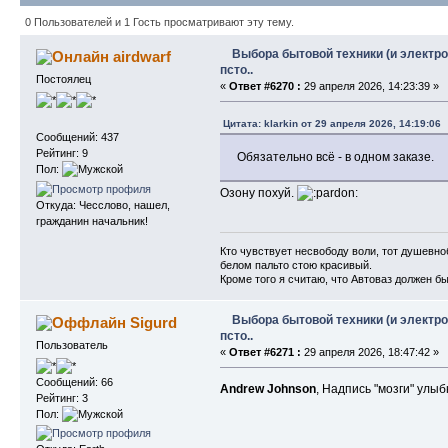
916685 раз)
0 Пользователей и 1 Гость просматривают эту тему.
Выбора бытовой техники (и электро
airdwarf
псто..
Постоялец
«
Ответ #6270 :
29 апреля 2026, 14:23:39 »
Цитата: klarkin от 29 апреля 2026, 14:19:06
Сообщений: 437
Рейтинг: 9
Обязательно всё - в одном заказе.
Пол:
Озону похуй.
Откуда: Чесслово, нашел,
гражданин начальник!
Кто чувствует несвободу воли, тот душевноб
белом пальто стою красивый.
Кроме того я считаю, что Автоваз должен б
Выбора бытовой техники (и электро
Sigurd
псто..
Пользователь
«
Ответ #6271 :
29 апреля 2026, 18:47:42 »
Сообщений: 66
Andrew Johnson
, Надпись "мозги" улы
Рейтинг: 3
Пол: