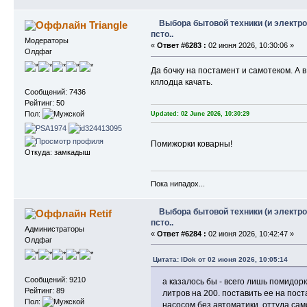
Выбора бытовой техники (и электро
Triangle
псто..
Модераторы
«
Ответ #6283 :
02 июня 2026, 10:30:06 »
Олдфаг
Да бочку на постамент и самотеком. А
кллодца качать.
Сообщений: 7436
Рейтинг: 50
Пол:
Updated: 02 June 2026, 10:30:29
Помижорки коварны!
Откуда: замкадыш
Пока нипадох...
Выбора бытовой техники (и электро
Retif
псто..
Администраторы
«
Ответ #6284 :
02 июня 2026, 10:42:47 »
Олдфаг
Цитата: IDok от 02 июня 2026, 10:05:14
Сообщений: 9210
а казалось бы - всего лишь помидо
Рейтинг: 89
литров на 200. поставить ее на пос
Пол:
насосом без автоматики, оттуда са