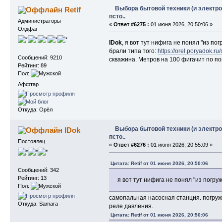
Выбора бытовой техники (и электро
Retif
псто..
Администраторы
«
Ответ #6275 :
01 июня 2026, 20:50:06 »
Олдфаг
IDok
, я вот тут нифига не понял "из п
брали типа того:
https://orel.poryadok.r
Сообщений: 9210
скважина. Метров на 100 фигачит по п
Рейтинг: 89
Пол:
Аффтар
Откуда: Орёл
Выбора бытовой техники (и электро
IDok
псто..
Постоялец
«
Ответ #6276 :
01 июня 2026, 20:55:09 »
Цитата: Retif от 01 июня 2026, 20:50:06
Сообщений: 342
Рейтинг: 13
я вот тут нифига не понял "из погр
Пол:
самопальная насосная станция. погруж
Откуда: Samara
реле давления.
Цитата: Retif от 01 июня 2026, 20:50:06