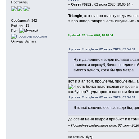
Постоялец
«
Ответ #6282 :
02 июня 2026, 10:05:14 »
Triangle
, это ты про высоту подьема на
Сообщений: 342
я про напор говорил. есть ощущение -
Рейтинг: 13
Пол:
Updated: 02 June 2026, 10:10:54
Откуда: Samara
Цитата: Triangle от 02 июня 2026, 09:54:31
Ну и да ледяной водой поливать са
привезти нврокуб, бочки, соедини в 
вместо одного, хотя бы два метра.
вот и я ап том. проблемы, проблемы... 
есть бочка пластиковая литров на
как буфер? туды просто насосом без а
Цитата: Triangle от 02 июня 2026, 09:54:31
Это всё конечно осенью надо бы, це
до осени меня ведром прибьют и в том
«
Последнее редактирование: 02 июня 2026,
не кажись. будь.