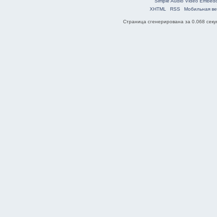
Simple Audio Video Embed
XHTML
RSS
Мобильная ве
Страница сгенерирована за 0.068 секун