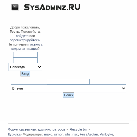
Добро пожаловать,
Гость
. Пожалуйста,
войдите
или
зарегистрируйтесь
.
Не получили
письмо с
кодом активации
?
Форум системных администраторов
»
Recycle bin
»
Курилка
(Модераторы:
makc
,
sirnon
,
shs
,
risc
,
FessAectan
,
VanDyke
,