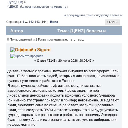
Flyer_SPb
) »
{ЦЕНЗ}  болеем и жалуемся на жизнь тут
« предыдущая тема
следующая тема »
Страницы:
1
...
142
143
[
144
]
Вниз
ПЕЧАТЬ
Автор
Тема: {ЦЕНЗ} болеем и
жалуемся на жизнь тут (Прочитано 242511 раз)
0 Пользователей и 1 Гость просматривают эту тему.
Sigurd
«
Ответ #2145 :
20 июля 2026, 20:06:47 »
Да так не только с врачами, похожая ситуация во всех сферах. Если
взять IT, большая часть людей, которых я лично знаю, начинавших в
нулевых уже живет и работают в Европе.
Я еще в нулевых, сейчас пруф дать не могу, читал статью
американского экономиста, который доказывал, что при
либеральной демократии поднять экономику условного Эквадора
(он именно эту страну приводил в пример) невозможно. Все делают
люди, экономика сама по себе не работает, квалифицированные
люди, если создавать ВУЗы и готовить кадры, то они будут уезжать
туда где зарплаты в разы выше и работать на экономику Эквадора
будет не кому. А если их ограничивать, то это уже не либерально и
не демократично.