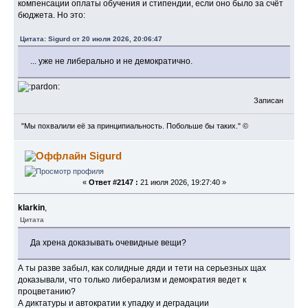
компенсации оплаты обучения и стипендии, если оно было за счёт
бюджета. Но это:
Цитата: Sigurd от 20 июля 2026, 20:06:47
... уже не либерально и не демократично.
Записан
"Мы похвалили её за принципиальность. Побольше бы таких." ©
Sigurd
«
Ответ #2147 :
21 июля 2026, 19:27:40 »
klarkin
,
Цитата
Да хрена доказывать очевидные вещи?
А ты разве забыл, как солидные дяди и тети на серьезных щах
доказывали, что только либерализм и демократия ведет к
процветанию?
А диктатуры и автократии к упадку и деградации