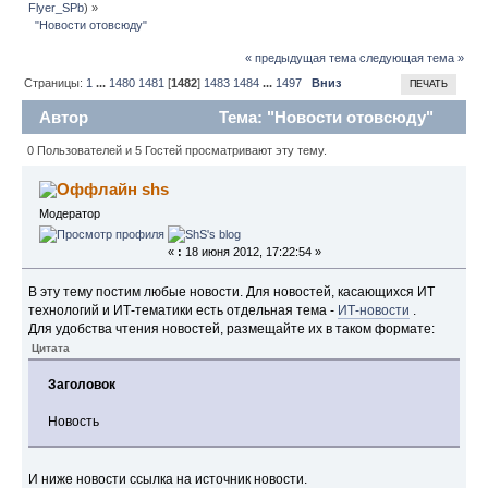
Flyer_SPb
) »
  "Новости отовсюду" 
« предыдущая тема
следующая тема »
Страницы:
1
...
1480
1481
[
1482
]
1483
1484
...
1497
Вниз
ПЕЧАТЬ
Автор
Тема: "Новости отовсюду"
(Прочитано 3438444 раз)
0 Пользователей и 5 Гостей просматривают эту тему.
shs
Модератор
«
:
18 июня 2012, 17:22:54 »
В эту тему постим любые новости. Для новостей, касающихся ИТ
технологий и ИТ-тематики есть отдельная тема -
ИТ-новости
.
Для удобства чтения новостей, размещайте их в таком формате:
Цитата
Заголовок
Новость
И ниже новости ссылка на источник новости.