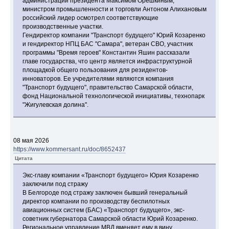
администрации президента Максимом Орешкиным,
министром промышленности и торговли Антоном Алихановым
российский лидер осмотрел соответствующие
производственные участки.
Гендиректор компании "Транспорт будущего" Юрий Козаренко
и гендиректор НПЦ БАС "Самара", ветеран СВО, участник
программы "Время героев" Константин Яшин рассказали
главе государства, что центр является инфраструктурной
площадкой общего пользования для резидентов-
инноваторов. Ее учредителями являются компания
"Транспорт будущего", правительство Самарской области,
фонд Национальной технологической инициативы, технопарк
"Жигулевская долина".
08 мая 2026
https://www.kommersant.ru/doc/8652437
Цитата
Экс-главу компании «Транспорт будущего» Юрия Козаренко
заключили под стражу
В Белгороде под стражу заключен бывший генеральный
директор компании по производству беспилотных
авиационных систем (БАС) «Транспорт будущего», экс-
советник губернатора Самарской области Юрий Козаренко.
Региональное управление МВД вменяет ему в вину