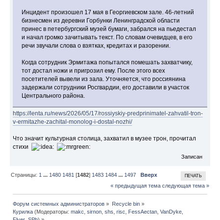
Инцидент произошел 17 мая в Георгиевском зале. 46-летний
бизнесмен из деревни Горбунки Ленинградской области
принес в петербургский музей бумаги, забрался на пьедестал
и начал громко зачитывать текст. По словам очевидцев, в его
речи звучали слова о взятках, кредитах и разорении.
Когда сотрудник Эрмитажа попытался помешать захватчику,
тот достал ножи и пригрозил ему. После этого всех
посетителей вывели из зала. Уточняется, что россиянина
задержали сотрудники Росгвардии, его доставили в участок
Центрального района.
https://lenta.ru/news/2026/05/17/rossiyskiy-predprinimatel-zahvatil-tron-
v-ermitazhe-zachital-monolog-i-dostal-nozhi/
Что значит культурная столица, захватил в музее трон, прочитал
стихи
Записан
Страницы:
1
...
1480
1481
[
1482
]
1483
1484
...
1497
Вверх
ПЕЧАТЬ
« предыдущая тема
следующая тема »
Форум системных администраторов
»
Recycle bin
»
Курилка
(Модераторы:
makc
,
sirnon
,
shs
,
risc
,
FessAectan
,
VanDyke
,
Flyer_SPb
) »