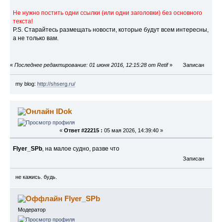
Не нужно постить одни ссылки (или одни заголовки) без основного
текста!
P.S. Старайтесь размещать новости, которые будут всем интересны,
а не только вам.
«
Последнее редактирование: 01 июня 2016, 12:15:28 от Retif
»
Записан
my blog:
http://shserg.ru/
IDok
«
Ответ #22215 :
05 мая 2026, 14:39:40 »
Flyer_SPb
, на малое судно, разве что
Записан
не кажись. будь.
Flyer_SPb
Модератор