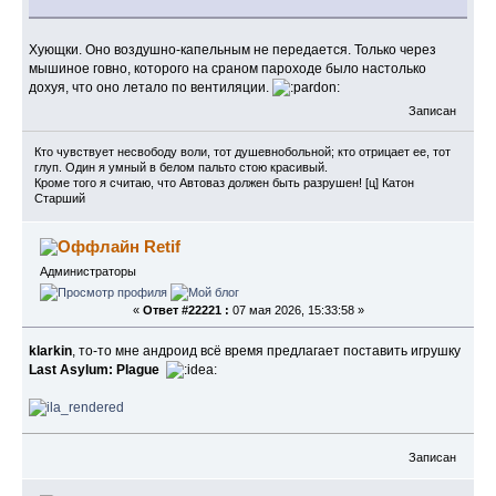
Хующки. Оно воздушно-капельным не передается. Только через
мышиное говно, которого на сраном пароходе было настолько
дохуя, что оно летало по вентиляции.
Записан
Кто чувствует несвободу воли, тот душевнобольной; кто отрицает ее, тот
глуп. Один я умный в белом пальто стою красивый.
Кроме того я считаю, что Автоваз должен быть разрушен! [ц] Катон
Старший
Retif
Администраторы
«
Ответ #22221 :
07 мая 2026, 15:33:58 »
klarkin
, то-то мне андроид всё время предлагает поставить игрушку
Last Asylum: Plague
Записан