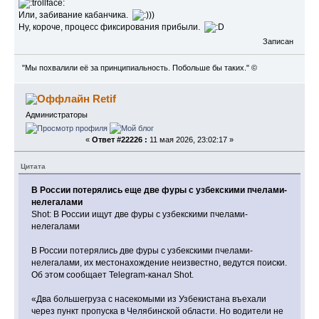
Или, забивание кабанчика.
Ну, короче, процесс фиксирования прибыли.
Записан
"Мы похвалили её за принципиальность. Побольше бы таких." ©
Retif
Администраторы
«
Ответ #22226 :
11 мая 2026, 23:02:17 »
Цитата
В России потерялись еще две фуры с узбекскими пчелами-
нелегалами
Shot: В России ищут две фуры с узбекскими пчелами-
нелегалами
В России потерялись две фуры с узбекскими пчелами-
нелегалами, их местонахождение неизвестно, ведутся поиски.
Об этом сообщает Telegram-канал Shot.
«Два большегруза с насекомыми из Узбекистана въехали
через пункт пропуска в Челябинской области. Но водители не