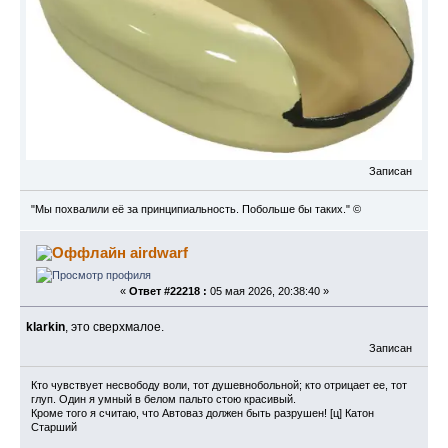
Записан
"Мы похвалили её за принципиальность. Побольше бы таких." ©
airdwarf
«
Ответ #22218 :
05 мая 2026, 20:38:40 »
klarkin
, это сверхмалое.
Записан
Кто чувствует несвободу воли, тот душевнобольной; кто отрицает ее, тот
глуп. Один я умный в белом пальто стою красивый.
Кроме того я считаю, что Автоваз должен быть разрушен! [ц] Катон
Старший