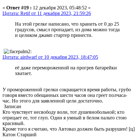
«
Ответ #19 :
12 декабря 2023, 05:48:52 »
Цитата: Retif от 11 декабря 2023, 21:59:26
На этой грелке написано, что хранить от 0 до 25
градусов, смысл пропадает, из дома можно тогда
и целиком джамп стартер принести.
Цитата: airdwarf от 10 декабря 2023, 18:47:05
её даже перемороженной на прогрев батарейки
хватает.
У промороженной грелки сокращается время работы, грубо
говоря вместо обещанных шести часов она греет полчаса-
час. Но этого для заявленной цели достаточно.
Записан
Кто чувствует несвободу воли, тот душевнобольной; кто
отрицает ее, тот глуп. Один я умный в белом пальто стою
красивый.
Кроме того я считаю, что Автоваз должен быть разрушен! [ц]
Катон Старший