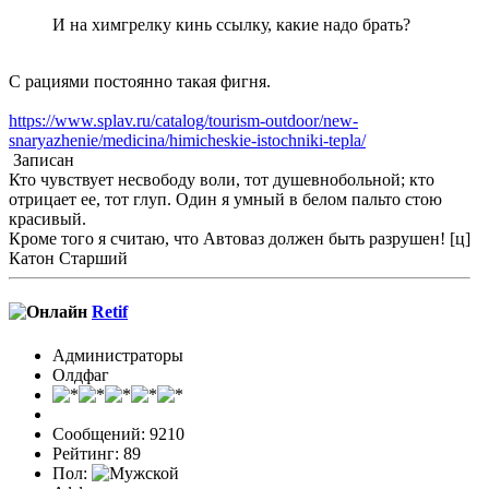
И на химгрелку кинь ссылку, какие надо брать?
С рациями постоянно такая фигня.
https://www.splav.ru/catalog/tourism-outdoor/new-
snaryazhenie/medicina/himicheskie-istochniki-tepla/
Записан
Кто чувствует несвободу воли, тот душевнобольной; кто
отрицает ее, тот глуп. Один я умный в белом пальто стою
красивый.
Кроме того я считаю, что Автоваз должен быть разрушен! [ц]
Катон Старший
Retif
Администраторы
Олдфаг
Сообщений: 9210
Рейтинг: 89
Пол: