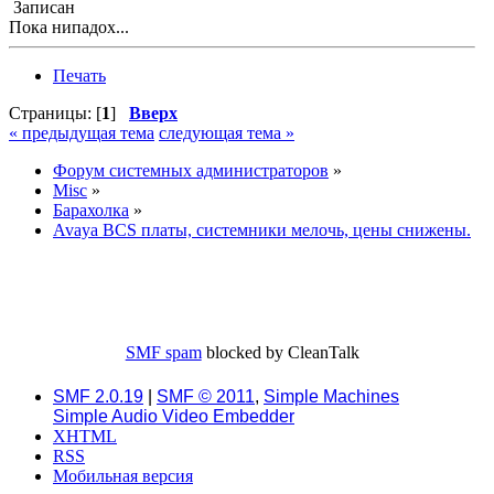
Записан
Пока нипадох...
Печать
Страницы: [
1
]
Вверх
« предыдущая тема
следующая тема »
Форум системных администраторов
»
Misc
»
Барахолка
»
Avaya BCS платы, системники мелочь, цены снижены.
SMF spam
blocked by CleanTalk
SMF 2.0.19
|
SMF © 2011
,
Simple Machines
Simple Audio Video Embedder
XHTML
RSS
Мобильная версия