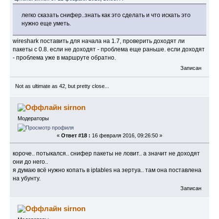
легко сказать снифер..знать как это сделать и что искать это
нужно еще уметь.
wireshark поставить для начала на 1.7, проверить доходят ли
пакеты с 0.8. если не доходят - проблема еще раньше. если доходят
- проблема уже в маршруте обратно.
Записан
Not as ultimate as 42, but pretty close...
sirnon
Модераторы
«
Ответ #18 :
16 февраля 2016, 09:26:50 »
короче.. потыкался.. снифер пакеты не ловит.. а значит не доходят
они до него..
я думаю всё нужно копать в iptables на зертуа.. там она поставлена
на убунту.
Записан
sirnon