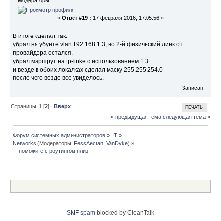
Модераторы
«
Ответ #19 :
17 февраля 2016, 17:05:56 »
В итоге сделал так:
убрал на убунте vlan 192.168.1.3, но 2-й физический линк от
провайдера остался.
убрал маршрут на tp-linke с использованием 1.3
и везде в обоих локалках сделал маску 255.255.254.0
после чего везде все увиделось.
Записан
Страницы:
1
[
2
]
Вверх
ПЕЧАТЬ
« предыдущая тема
следующая тема »
Форум системных администраторов
»
IT
»
Networks
(Модераторы:
FessAectan
,
VanDyke
) »
    поможите с роутингом плиз
SMF spam
blocked by CleanTalk