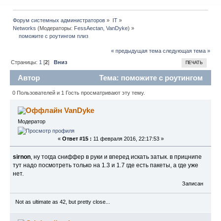
Форум системных администраторов
»
IT
»
Networks
(Модераторы:
FessAectan
,
VanDyke
) »
    поможите с роутингом плиз
« предыдущая тема
следующая тема »
Страницы:
1
[
2
]
Вниз
ПЕЧАТЬ
Автор
Тема: поможите с роутингом
плиз (Прочитано 14332 раз)
0 Пользователей и 1 Гость просматривают эту тему.
VanDyke
Модератор
«
Ответ #15 :
11 февраля 2016, 22:17:53 »
sirnon
, ну тогда сниффер в руки и вперед искать затык. в прицнипе
тут надо посмотреть только на 1.3 и 1.7 где есть пакеты, а где уже
нет.
Записан
Not as ultimate as 42, but pretty close...