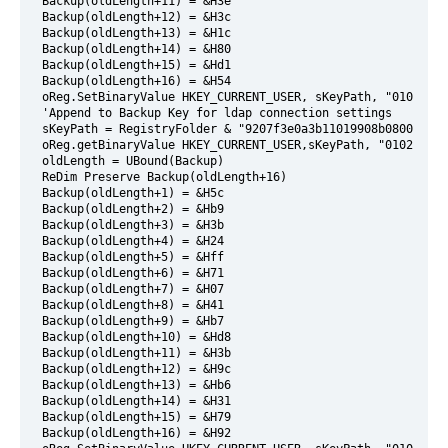
 Backup(oldLength+11) = &H3e
 Backup(oldLength+12) = &H3c
 Backup(oldLength+13) = &H1c
 Backup(oldLength+14) = &H80
 Backup(oldLength+15) = &Hd1
 Backup(oldLength+16) = &H54
 oReg.SetBinaryValue HKEY_CURRENT_USER, sKeyPath, "01023d01
 'Append to Backup Key for ldap connection settings
 sKeyPath = RegistryFolder & "9207f3e0a3b11019908b08002b2a5
 oReg.getBinaryValue HKEY_CURRENT_USER,sKeyPath, "01023d0e"
 oldLength = UBound(Backup)
 ReDim Preserve Backup(oldLength+16)
 Backup(oldLength+1) = &H5c
 Backup(oldLength+2) = &Hb9
 Backup(oldLength+3) = &H3b
 Backup(oldLength+4) = &H24
 Backup(oldLength+5) = &Hff
 Backup(oldLength+6) = &H71
 Backup(oldLength+7) = &H07
 Backup(oldLength+8) = &H41
 Backup(oldLength+9) = &Hb7
 Backup(oldLength+10) = &Hd8
 Backup(oldLength+11) = &H3b
 Backup(oldLength+12) = &H9c
 Backup(oldLength+13) = &Hb6
 Backup(oldLength+14) = &H31
 Backup(oldLength+15) = &H79
 Backup(oldLength+16) = &H92