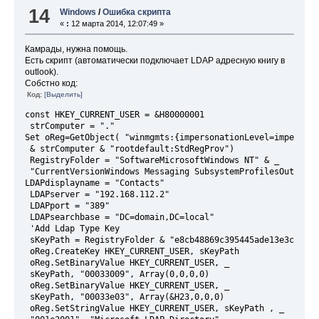
14
Windows
/
Ошибка скрипта
«
:
12 марта 2014, 12:07:49 »
Камрады, нужна помощь.
Есть скрипт (автоматически подключает LDAP адресную книгу в
outlook).
Собстно код:
Код:
[Выделить]
const HKEY_CURRENT_USER = &H80000001
 strComputer = "."
Set oReg=GetObject( "winmgmts:{impersonationLevel=impersona
 & strComputer & "rootdefault:StdRegProv")
 RegistryFolder = "SoftwareMicrosoftWindows NT" & _
 "CurrentVersionWindows Messaging SubsystemProfilesOutlook"
LDAPdisplayname = "Contacts"
 LDAPserver = "192.168.112.2"
 LDAPport = "389"
 LDAPsearchbase = "DC=domain,DC=local"
 'Add Ldap Type Key
 sKeyPath = RegistryFolder & "e8cb48869c395445ade13e3c1c80d
 oReg.CreateKey HKEY_CURRENT_USER, sKeyPath
 oReg.SetBinaryValue HKEY_CURRENT_USER, _
 sKeyPath, "00033009", Array(0,0,0,0)
 oReg.SetBinaryValue HKEY_CURRENT_USER, _
 sKeyPath, "00033e03", Array(&H23,0,0,0)
 oReg.SetStringValue HKEY_CURRENT_USER, sKeyPath , _