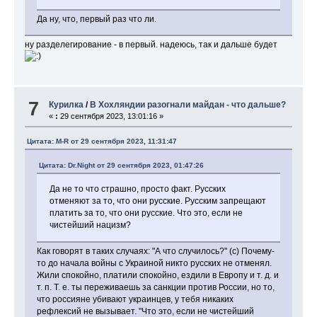
Да ну, что, первый раз что ли.
ну разделегирование - в первый. надеюсь, так и дальше будет
7
Курилка
/
В Хохляндии разогнали майдан - что дальше?
«
:
29 сентября 2023, 13:01:16 »
Цитата: M-R от 29 сентября 2023, 11:31:47
Цитата: Dr.Night от 29 сентября 2023, 01:47:26
Да не то что страшно, просто факт. Русских
отменяют за то, что они русские. Русским запрещают
платить за то, что они русские. Что это, если не
чистейший нацизм?
Как говорят в таких случаях: "А что случилось?" (с) Почему-
то до начала войны с Украиной никто русских не отменял.
Жили спокойно, платили спокойно, ездили в Европу и т. д. и
т. п. Т. е. ты переживаешь за санкции против России, но то,
что россияне убивают украинцев, у тебя никаких
рефлексий не вызывает. "Что это, если не чистейший