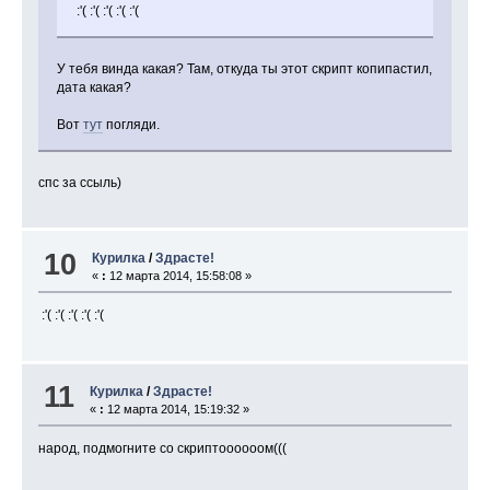
:'( :'( :'( :'( :'(
У тебя винда какая? Там, откуда ты этот скрипт копипастил,
дата какая?
Вот
тут
погляди.
спс за ссыль)
10
Курилка
/
Здрасте!
«
:
12 марта 2014, 15:58:08 »
:'( :'( :'( :'( :'(
11
Курилка
/
Здрасте!
«
:
12 марта 2014, 15:19:32 »
народ, подмогните со скриптоооооом(((