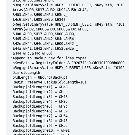
 &H1c,&H80,&Hd1,&H54)
 oReg.SetBinaryValue HKEY_CURRENT_USER, sKeyPath, "01026631
 Array(&H98,&H17,&H82,&H92,&H5b,&H43,_
 &H03,&H4b,&H99,&H5d,&H5c,_
 &Hc6,&H74,&H88,&H7b,&H34)
 oReg.SetBinaryValue HKEY_CURRENT_USER, sKeyPath, "101e3d0f
 Array(&H02,&H00,&H00,&H00,&H0c,&H00,_
 &H00,&H00,&H17,&H00,&H00,&H00,_
 &H45,&H4d,&H41,&H42,&H4c,&H54,_
 &H2e,&H44,&H4c,&H4c,&H00,&H42,_
 &H4a,&H41,&H42,&H4c,&H52,&H2e,_
 &H44,&Hc,&H4c,&H00)
'Append to Backup Key for ldap types
 sKeyPath = RegistryFolder & "9207f3e0a3b11019908b08002b2a5
 oReg.getBinaryValue HKEY_CURRENT_USER,sKeyPath, "01023d01"
 Dim oldLength
 oldLength = UBound(Backup)
 ReDim Preserve Backup(oldLength+16)
 Backup(oldLength+1) = &He8
 Backup(oldLength+2) = &Hcb
 Backup(oldLength+3) = &H48
 Backup(oldLength+4) = &H86
 Backup(oldLength+5) = &H9c
 Backup(oldLength+6) = &H39
 Backup(oldLength+7) = &H54
 Backup(oldLength+8) = &H45
 Backup(oldLength+9) = &Had
 Backup(oldLength+10) = &He1