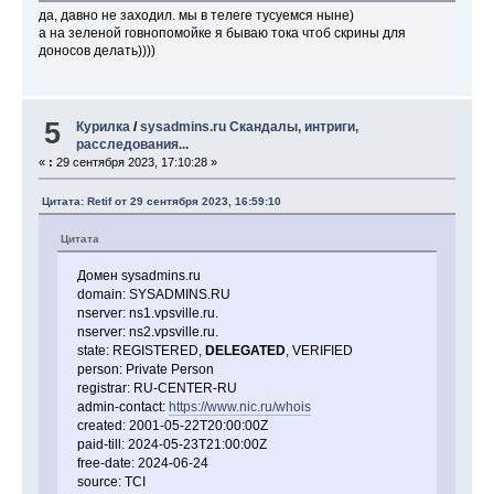
да, давно не заходил. мы в телеге тусуемся ныне)
а на зеленой говнопомойке я бываю тока чтоб скрины для
доносов делать))))
5
Курилка
/
sysadmins.ru Скандалы, интриги,
расследования...
«
:
29 сентября 2023, 17:10:28 »
Цитата: Retif от 29 сентября 2023, 16:59:10
Цитата
Домен sysadmins.ru
domain: SYSADMINS.RU
nserver: ns1.vpsville.ru.
nserver: ns2.vpsville.ru.
state: REGISTERED,
DELEGATED
, VERIFIED
person: Private Person
registrar: RU-CENTER-RU
admin-contact:
https://www.nic.ru/whois
created: 2001-05-22T20:00:00Z
paid-till: 2024-05-23T21:00:00Z
free-date: 2024-06-24
source: TCI