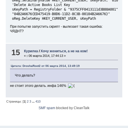
 oReg.SetBinaryValue HKEY_CURRENT_USER, sKeyPath, "01023d0e
 'Delete Active Books List Key
 sKeyPath = RegistryFolder & "9375CFF0413111d3B88A001" & _
 "04B2A6676{ED475419-B0D6-11D2-8C3B-00104B2A6676}"
 oReg.DeleteKey HKEY_CURRENT_USER, sKeyPath
При попытке запустить скрипт - вылезает такая ошибка:
ЧЯДНТ?
15
Курилка
/
Хочу жениться, а не на ком!
«
:
06 марта 2014, 17:44:13 »
Цитата: DroshaRoot2 от 06 марта 2014, 13:49:19
Что делать?
не стоит этого делать. инфа 146%
Страницы: [
1
]
2
3
...
410
SMF spam
blocked by CleanTalk